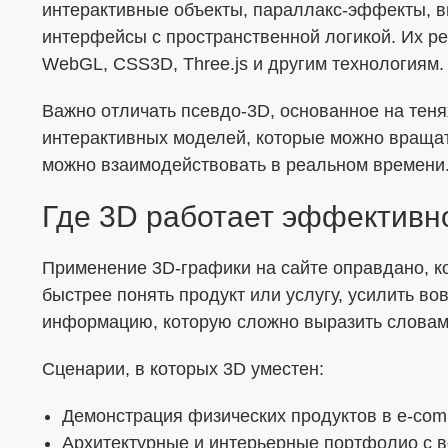
интерактивные объекты, параллакс-эффекты, в
интерфейсы с пространственной логикой. Их р
Я согласен с
Политикой в отношении о
WebGL, CSS3D, Three.js и другим технологиям.
Даю
Согласие на обработку персональ
Важно отличать псевдо-3D, основанное на теня
формой
интерактивных моделей, которые можно вращат
можно взаимодействовать в реальном времени
Где 3D работает эффективн
Применение 3D-графики на сайте оправдано, к
быстрее понять продукт или услугу, усилить во
информацию, которую сложно выразить словам
Сценарии, в которых 3D уместен:
Демонстрация физических продуктов в e-comm
Архитектурные и интерьерные портфолио с 