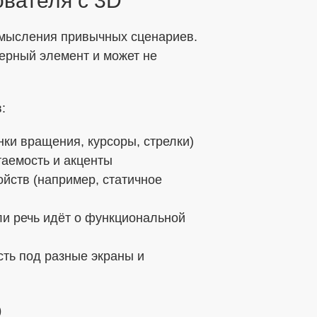
ователя с 3D
смысления привычных сценариев.
мерный элемент и может не
:
ки вращения, курсоры, стрелки)
таемость и акценты
ойств (например, статичное
и речь идёт о функциональной
ть под разные экраны и
D