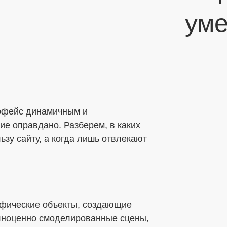
уме
ерфейс динамичным и
ие оправдано. Разберем, в каких
зу сайту, а когда лишь отвлекают
афические объекты, создающие
олноценно смоделированные сцены,