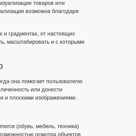
изуализации товаров или
еализация возможна благодаря
бработки ПДн
ных данных в соответствии с установленной
х и градиентах, от настоящих
ь, масштабировать и с которыми
.
о
огда она помогает пользователю
влеченность или донести
и и плоскими изображениями.
erce (обувь, мебель, техника)
возможностью осмотра объектов