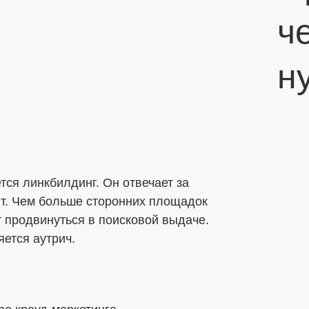
ч
н
ся линкбилдинг. Он отвечает за
йт. Чем больше сторонних площадок
т продвинуться в поисковой выдаче.
ется аутрич.