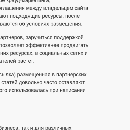
е крауд-маркетинга,
оглашения между владельцем сайта
бработки ПДн
ают подходящие ресурсы, после
ных данных в соответствии с установленной
иваются об условиях размещения.
партнеров, заручиться поддержкой
 позволяет эффективнее продвигать
них ресурсах, в социальных сетях и
телей растет.
ссылка) размещенная в партнерских
 статей довольно часто оставляют
ого использовалась при написании
бизнеса, так и для различных