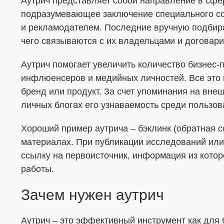
Аутрич представляет собой направление в сфер
подразумевающее заключение специального с
Я согласен с
Политикой в отношении о
и рекламодателем. Последние вручную подбир
Даю
Согласие на обработку персональ
чего связываются с их владельцами и договар
формой
Аутрич помогает увеличить количество бизнес-
инфлюенсеров и медийных личностей. Все это
бренд или продукт. За счет упоминания на внеш
личных блогах его узнаваемость среди пользова
Хороший пример аутрича – бэклинк (обратная 
материалах. При публикации исследований или
ссылку на первоисточник, информация из котор
работы.
Зачем нужен аутрич
Аутрич – это эффективный инструмент как для 