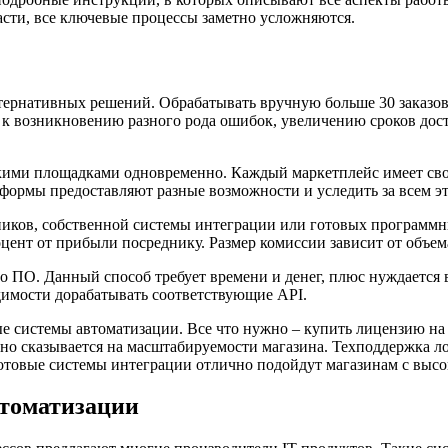
расти, все ключевые процессы заметно усложняются.
ьтернативных решений. Обрабатывать вручную больше 30 заказо
к возникновению разного рода ошибок, увеличению сроков дос
лькими площадками одновременно. Каждый маркетплейс имеет св
тформы предоставляют разные возможности и уследить за всем э
иков, собственной системы интеграции или готовых программн
цент от прибыли посреднику. Размер комиссии зависит от объем
о ПО. Данный способ требует времени и денег, плюс нуждается 
одимости дорабатывать соответствующие API.
ые системы автоматизации. Все что нужно – купить лицензию на
но сказывается на масштабируемости магазина. Техподдержка л
Готовые системы интеграции отлично подойдут магазинам с выс
втоматизации