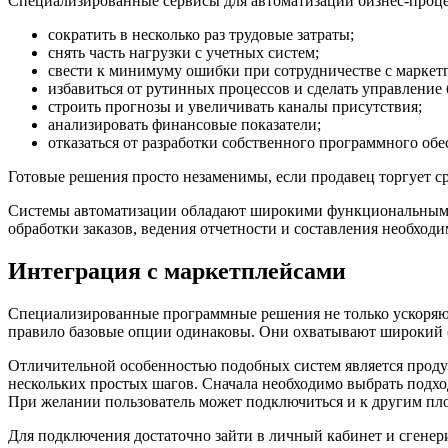
Специализированные сервисы для автоматизации бизнес-проце
сократить в несколько раз трудовые затраты;
снять часть нагрузки с учетных систем;
свести к минимуму ошибки при сотрудничестве с маркет
избавиться от рутинных процессов и сделать управление 
строить прогнозы и увеличивать каналы присутствия;
анализировать финансовые показатели;
отказаться от разработки собственного программного обе
Готовые решения просто незаменимы, если продавец торгует ср
Системы автоматизации обладают широкими функциональными
обработки заказов, ведения отчетности и составления необхо
Интеграция с маркетплейсами
Специализированные программные решения не только ускоряют
правило базовые опции одинаковы. Они охватывают широкий сп
Отличительной особенностью подобных систем является продум
нескольких простых шагов. Сначала необходимо выбрать подхо
При желании пользователь может подключиться и к другим п
Для подключения достаточно зайти в личный кабинет и сгенери