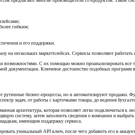
ссов предлагают многие производители IT-продуктов. Такие си
плейсами;
более гибким;
спечения и его поддержки.
азу на нескольких маркетплейсах. Сервисы позволяют работать 
 возможностями. С их помощью можно проанализировать все т
димой документации. Ключевое достоинство подобных программ в
 рутинные бизнес-процессы, но и автоматизируют продажи. Фун
ектр задач, от работы с карточками товара, до ведения бухгал
анная архитектура, которая позволяет легко подключиться к л
дящую систему, затем заполнить сведения о компании и выбрать
лощадкам, имеющим поддержку сервиса.
ровать уникальный API ключ, после чего добавить его в аккаун