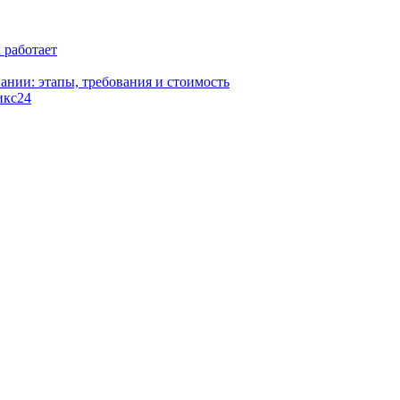
к работает
ании: этапы, требования и стоимость
икс24