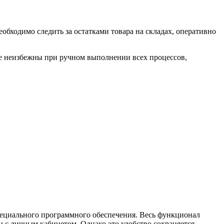
обходимо следить за остатками товара на складах, оперативно
ые неизбежны при ручном выполнении всех процессов,
пециального программного обеспечения. Весь функционал
ы с личным кабинетом. Однако это удобство сохраняется