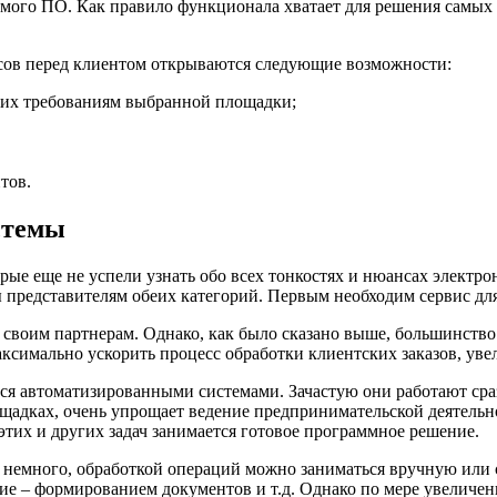
мого ПО. Как правило функционала хватает для решения самых р
сов перед клиентом открываются следующие возможности:
щих требованиям выбранной площадки;
тов.
стемы
торые еще не успели узнать обо всех тонкостях и нюансах элект
представителям обеих категорий. Первым необходим сервис для
 своим партнерам. Однако, как было сказано выше, большинств
максимально ускорить процесс обработки клиентских заказов, ув
ся автоматизированными системами. Зачастую они работают сра
лощадках, очень упрощает ведение предпринимательской деятель
тих и других задач занимается готовое программное решение.
в немного, обработкой операций можно заниматься вручную или
ие – формированием документов и т.д. Однако по мере увеличен