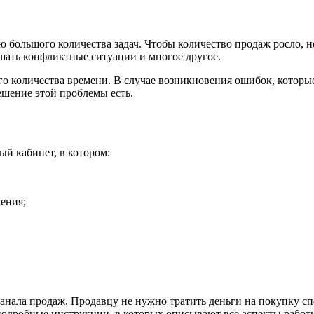
 большого количества задач. Чтобы количество продаж росло, не
ешать конфликтные ситуации и многое другое.
ого количества времени. В случае возникновения ошибок, котор
ешение этой проблемы есть.
ый кабинет, в котором:
ения;
анала продаж. Продавцу не нужно тратить деньги на покупку с
 подробные инструкции, в которых описывают все аспекты работ