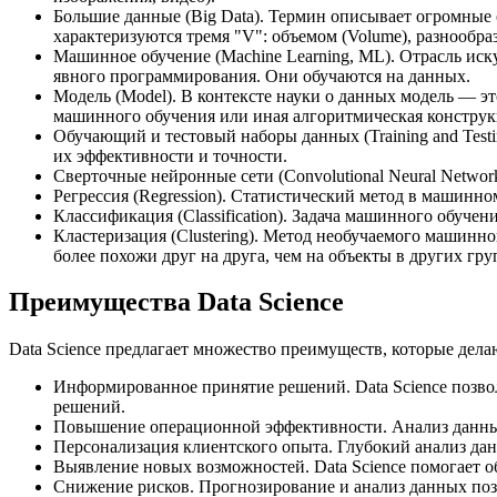
Большие данные (Big Data). Термин описывает огромные
характеризуются тремя "V": объемом (Volume), разнообразие
Машинное обучение (Machine Learning, ML). Отрасль иск
явного программирования. Они обучаются на данных.
Модель (Model). В контексте науки о данных модель — эт
машинного обучения или иная алгоритмическая конструк
Обучающий и тестовый наборы данных (Training and Test
их эффективности и точности.
Сверточные нейронные сети (Convolutional Neural Netwo
Регрессия (Regression). Статистический метод в машинн
Классификация (Classification). Задача машинного обуче
Кластеризация (Clustering). Метод необучаемого машинно
более похожи друг на друга, чем на объекты в других гру
Преимущества Data Science
Data Science предлагает множество преимуществ, которые дела
Информированное принятие решений. Data Science позво
решений.
Повышение операционной эффективности. Анализ данных 
Персонализация клиентского опыта. Глубокий анализ дан
Выявление новых возможностей. Data Science помогает 
Снижение рисков. Прогнозирование и анализ данных по