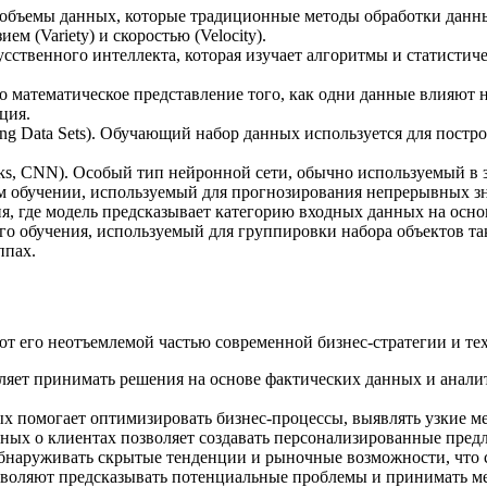
 объемы данных, которые традиционные методы обработки данн
м (Variety) и скоростью (Velocity).
усственного интеллекта, которая изучает алгоритмы и статисти
о математическое представление того, как одни данные влияют н
ция.
ing Data Sets). Обучающий набор данных используется для пост
rks, CNN). Особый тип нейронной сети, обычно используемый в 
ом обучении, используемый для прогнозирования непрерывных зн
ния, где модель предсказывает категорию входных данных на осн
го обучения, используемый для группировки набора объектов та
ппах.
ют его неотъемлемой частью современной бизнес-стратегии и те
ляет принимать решения на основе фактических данных и анали
помогает оптимизировать бизнес-процессы, выявлять узкие ме
ных о клиентах позволяет создавать персонализированные пред
обнаруживать скрытые тенденции и рыночные возможности, что 
зволяют предсказывать потенциальные проблемы и принимать ме