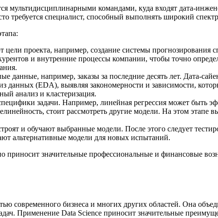
тся мультидисциплинарными командами, куда входят дата-инжен
асто требуется специалист, способный выполнять широкий спектр 
тапа:
 цели проекта, например, создание системы прогнозирования с
урентов и внутренние процессы компании, чтобы точно определ
ания.
ые данные, например, заказы за последние десять лет. Дата-сай
из данных (EDA), выявляя закономерности и зависимости, кото
ный анализ и кластеризация.
 специфики задачи. Например, линейная регрессия может быть 
елинейность, стоит рассмотреть другие модели. На этом этапе 
строят и обучают выбранные модели. После этого следует тестир
ают альтернативные модели для новых испытаний.
а, но приносит значительные профессиональные и финансовые воз
астью современного бизнеса и многих других областей. Она объе
дач. Применение Data Science приносит значительные преимуще