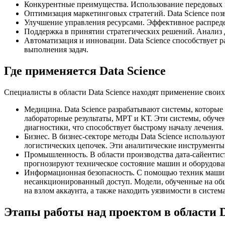
Конкурентные преимущества. Использование передовых м
Оптимизация маркетинговых стратегий. Data Science поз
Улучшение управления ресурсами. Эффективное распредел
Поддержка в принятии стратегических решений. Анализ 
Автоматизация и инновации. Data Science способствует 
выполнения задач.
Где применяется Data Science
Специалисты в области Data Science находят применение свои
Медицина. Data Science разрабатывают системы, которые
лабораторные результаты, МРТ и КТ. Эти системы, обуч
диагностики, что способствует быстрому началу лечения.
Бизнес. В бизнес-секторе методы Data Science использу
логистических цепочек. Эти аналитические инструменты
Промышленность. В области производства дата-сайентис
прогнозируют техническое состояние машин и оборудова
Информационная безопасность. С помощью техник машин
несанкционированный доступ. Модели, обученные на обш
на взлом аккаунта, а также находить уязвимости в систе
Этапы работы над проектом в области D