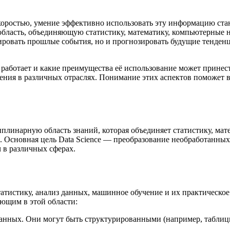
коростью, умение эффективно использовать эту информацию стан
область, объединяющую статистику, математику, компьютерные 
зировать прошлые события, но и прогнозировать будущие тенден
она работает и какие преимущества её использование может прин
ения в различных отраслях. Понимание этих аспектов поможет в
циплинарную область знаний, которая объединяет статистику, м
. Основная цель Data Science — преобразование необработанны
 в различных сферах.
 статистику, анализ данных, машинное обучение и их практическ
ющим в этой области:
данных. Они могут быть структурированными (например, таблиц