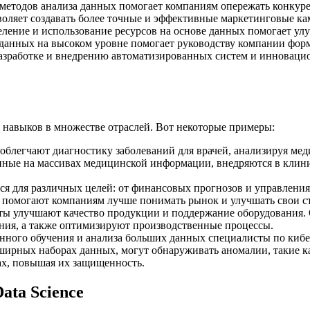
етодов анализа данных помогает компаниям опережать конкуре
воляет создавать более точные и эффективные маркетинговые ка
ение и использование ресурсов на основе данных помогает улу
данных на высоком уровне помогает руководству компании форм
разработке и внедрению автоматизированных систем и инновацио
х навыков в множестве отраслей. Вот некоторые примеры:
 облегчают диагностику заболеваний для врачей, анализируя мед
енные на массивах медицинской информации, внедряются в клин
ются для различных целей: от финансовых прогнозов и управлени
 помогают компаниям лучше понимать рынок и улучшать свои с
ты улучшают качество продукции и поддержание оборудования.
ния, а также оптимизируют производственные процессы.
ного обучения и анализа больших данных специалисты по кибе
ирных наборах данных, могут обнаруживать аномалии, такие ка
мах, повышая их защищенность.
ata Science