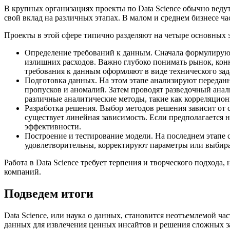
В крупных организациях проекты по Data Science обычно веду
свой вклад на различных этапах. В малом и среднем бизнесе ч
Проекты в этой сфере типично разделяют на четыре основных э
Определение требований к данным. Сначала формулируют
излишних расходов. Важно глубоко понимать рынок, конк
требования к данным оформляют в виде технического зад
Подготовка данных. На этом этапе анализируют переданн
пропусков и аномалий. Затем проводят разведочный анал
различные аналитические методы, такие как корреляцион
Разработка решения. Выбор методов решения зависит от
существует линейная зависимость. Если предполагается н
эффективности.
Построение и тестирование модели. На последнем этапе 
удовлетворительны, корректируют параметры или выбир
Работа в Data Science требует терпения и творческого подход
компаний.
Подведем итоги
Data Science, или наука о данных, становится неотъемлемой ч
данных для извлечения ценных инсайтов и решения сложных за