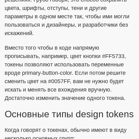
цвета, шрифты, отступы, тени и другие
параметры в одном месте так, чтобы ими могли
ОТПРАВИТЬ
пользоваться и дизайнеры, и разработчики без
искажений.
Я согласен с
Политикой в отношении обработки ПДн
Вместо того чтобы в коде напрямую
Даю
Согласие на обработку персональных данных в
прописывать, например, цвет кнопки #FF5733,
соответствии с установленной формой
токены позволяют использовать переменные
вроде primary-button-color. Если потом решите
сменить цвет на #0057FF, вам не нужно будет
искать и менять все вхождения вручную.
Достаточно изменить значение одного токена.
Основные типы design tokens
Когда говорят о токенах, обычно имеют в виду
несколько основных групп: