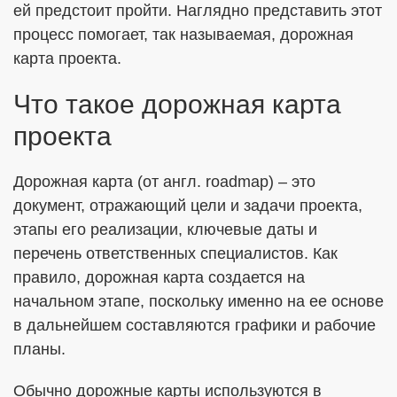
ей предстоит пройти. Наглядно представить этот
процесс помогает, так называемая, дорожная
карта проекта.
ОТПРАВИТЬ
Что такое дорожная карта
Я согласен с
Политикой в отношении обработки ПДн
проекта
Даю
Согласие на обработку персональных данных в
соответствии с установленной формой
Дорожная карта (от англ. roadmap) – это
документ, отражающий цели и задачи проекта,
этапы его реализации, ключевые даты и
перечень ответственных специалистов. Как
правило, дорожная карта создается на
начальном этапе, поскольку именно на ее основе
в дальнейшем составляются графики и рабочие
планы.
Обычно дорожные карты используются в