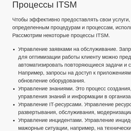
Процессы ITSM
Я согласен с
Политикой в отношении о
Чтобы эффективно предоставлять свои услуги,
определенным процедурам и процессам, испол
Даю
Согласие на обработку персональ
формой
Рассмотрим некоторые процессы ITSM.
Управление заявками на обслуживание. Запр
для оптимизации работы клиенту можно пред
автоматизировать повторяющиеся задачи и с
Например, запросы на доступ к приложения
обновление оборудования.
Управление знаниями. Это процесс создания
управления знаний и информации в организа
Управление IT-ресурсами. Управление ресурс
развертывания, обслуживания, модернизации
Управление инцидентами. Управление инцид
мажорные ситуации, например, на технически