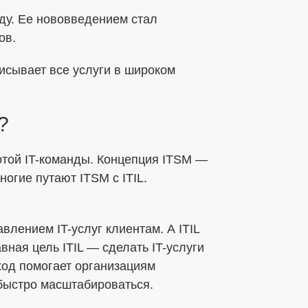
ду. Ее нововведением стал
ов.
писывает все услуги в широком
?
той IT-команды. Концепция ITSM —
огие путают ITSM с ITIL.
влением IT-услуг клиентам. А ITIL
ная цель ITIL — сделать IT-услуги
од помогает организациям
быстро масштабироваться.