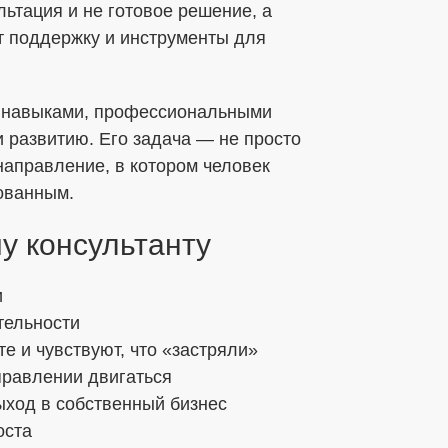
льтация и не готовое решение, а
бработки ПДн
т поддержку и инструменты для
ных данных в соответствии с установленной
, навыками, профессиональными
развитию. Его задача — не просто
 направление, в котором человек
бованным.
у консультанту
и
тельности
е и чувствуют, что «застряли»
аправлении двигаться
ыход в собственный бизнес
оста