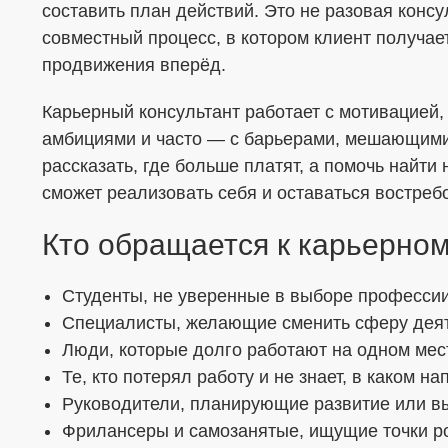
составить план действий. Это не разовая консу
Я согласен с
Политикой в отношении о
совместный процесс, в котором клиент получае
продвижения вперёд.
Даю
Согласие на обработку персональ
формой
Карьерный консультант работает с мотивацией
амбициями и часто — с барьерами, мешающими 
рассказать, где больше платят, а помочь найти
сможет реализовать себя и оставаться востре
Кто обращается к карьерном
Студенты, не уверенные в выборе професси
Специалисты, желающие сменить сферу дея
Люди, которые долго работают на одном мест
Те, кто потерял работу и не знает, в каком н
Руководители, планирующие развитие или в
Фрилансеры и самозанятые, ищущие точки р