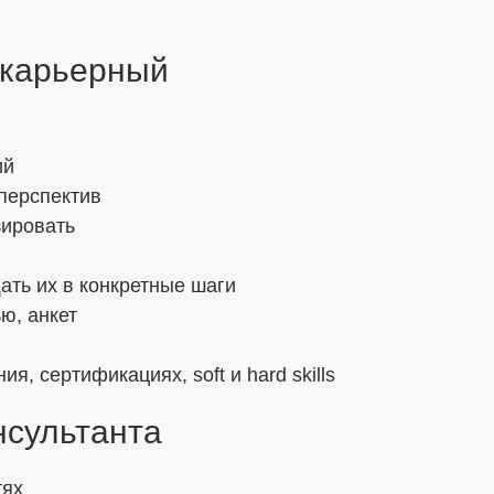
 карьерный
ий
 перспектив
зировать
ть их в конкретные шаги
ю, анкет
, сертификациях, soft и hard skills
нсультанта
тях