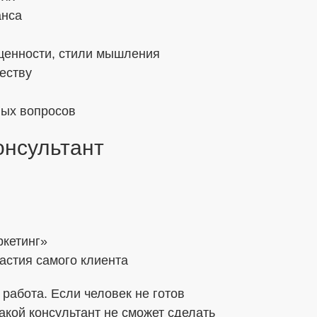
анса
 ценности, стили мышления
еству
вых вопросов
онсультант
ркетинг»
частия самого клиента
работа. Если человек не готов
акой консультант не сможет сделать