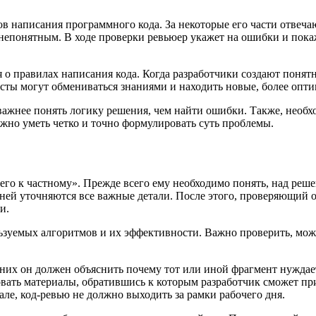
пов написания программного кода. За некоторые его части отве
 непонятным. В ходе проверки ревьюер укажет на ошибки и пок
 о правилах написания кода. Когда разработчики создают понят
исты могут обмениваться знаниями и находить новые, более опт
важнее понять логику решения, чем найти ошибки. Также, необх
жно уметь четко и точно формулировать суть проблемы.
го к частному». Прежде всего ему необходимо понять, над решен
 ней уточняются все важные детали. После этого, проверяющий о
и.
зуемых алгоритмов и их эффективности. Важно проверить, можн
 них он должен объяснить почему тот или иной фрагмент нуждае
овать материалы, обратившись к которым разработчик сможет пр
але, код-ревью не должно выходить за рамки рабочего дня.