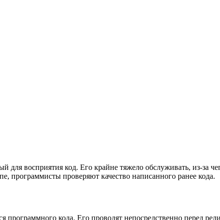
ый для восприятия код. Его крайне тяжело обслуживать, из-за ч
апе, программисты проверяют качество написанного ранее кода.
ся программного кода. Его проводят непосредственно перед рел