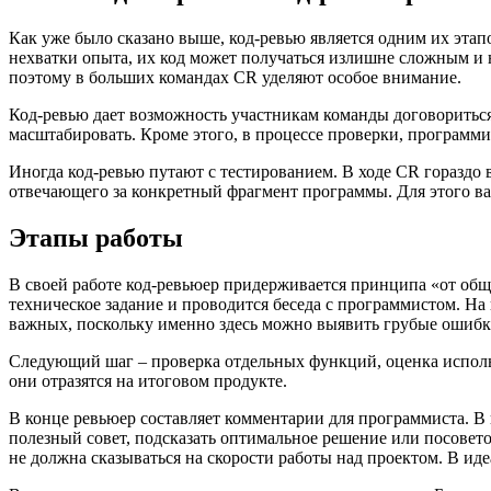
Как уже было сказано выше, код-ревью является одним их эта
нехватки опыта, их код может получаться излишне сложным и
поэтому в больших командах CR уделяют особое внимание.
Код-ревью дает возможность участникам команды договориться
масштабировать. Кроме этого, в процессе проверки, программ
Иногда код-ревью путают с тестированием. В ходе CR гораздо 
отвечающего за конкретный фрагмент программы. Для этого ва
Этапы работы
В своей работе код-ревьюер придерживается принципа «от обще
техническое задание и проводится беседа с программистом. На
важных, поскольку именно здесь можно выявить грубые ошибк
Следующий шаг – проверка отдельных функций, оценка исполь
они отразятся на итоговом продукте.
В конце ревьюер составляет комментарии для программиста. В
полезный совет, подсказать оптимальное решение или посовет
не должна сказываться на скорости работы над проектом. В иде