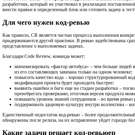
разработчик, который не участвовал в реализации поставленно
внести правки в определенный блок или готовить задачу к тес
Для чего нужен код-ревью
Как правило, CR является частью процесса выполнения конкре
придерживаются другой практики. В ревью задействованы сразу
представление о выполняемых задачах.
Благодаря Code Review, команда может:
минимизировать «фактор автобуса» – чем больше людей в
из его составляющих завязана только на одном человеке;
повысить качество кода – хорошо структурированный код
модификация проекта будет проходить быстрее;
выявить ошибки и баги еще на стадии разработки – поск
пренебрегать проверками, итоговая версия продукта може
повышать уровень знаний сотрудников – во время ревью 
поддерживать здоровую культуру внутри коллектива – когд
Единственный недостаток код-ревью – более продолжительный 
обнаружены после релиза, на их исправление уйдет гораздо бо
Какие задачи решает код-ревьюер