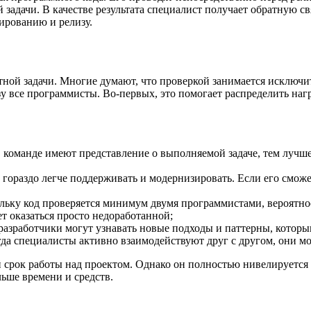
й задачи. В качестве результата специалист получает обратную 
тированию и релизу.
тной задачи. Многие думают, что проверкой занимается исключи
 все программисты. Во-первых, это помогает распределить нагр
 команде имеют представление о выполняемой задаче, тем лучше
 гораздо легче поддерживать и модернизировать. Если его смож
ольку код проверяется минимум двумя программистами, вероятно
т оказаться просто недоработанной;
разработчики могут узнавать новые подходы и паттерны, которы
а специалисты активно взаимодействуют друг с другом, они могу
срок работы над проектом. Однако он полностью нивелируется 
льше времени и средств.