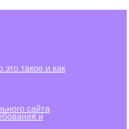
о это такое и как
ьного сайта
ебования и