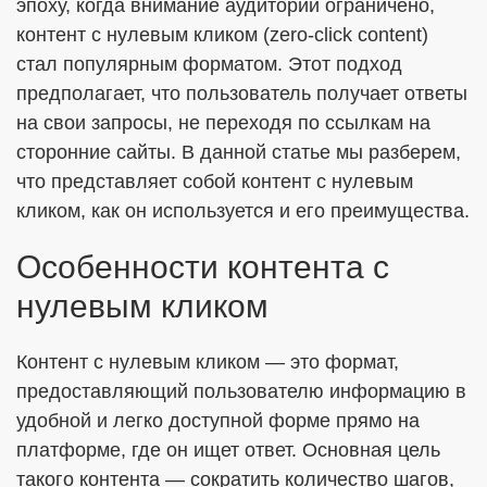
эпоху, когда внимание аудитории ограничено,
контент с нулевым кликом (zero-click content)
стал популярным форматом. Этот подход
ОТПРАВИТЬ
предполагает, что пользователь получает ответы
на свои запросы, не переходя по ссылкам на
Я согласен с
Политикой в отношении обработки ПДн
сторонние сайты. В данной статье мы разберем,
что представляет собой контент с нулевым
Даю
Согласие на обработку персональных данных в
соответствии с установленной формой
кликом, как он используется и его преимущества.
Особенности контента с
нулевым кликом
Контент с нулевым кликом — это формат,
предоставляющий пользователю информацию в
удобной и легко доступной форме прямо на
платформе, где он ищет ответ. Основная цель
такого контента — сократить количество шагов,