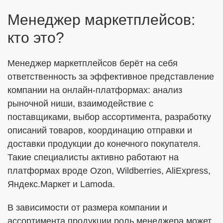
Менеджер маркетплейсов:
кто это?
ОТПРАВИТЬ
Менеджер маркетплейсов берёт на себя
Я согласен с
Политикой в отношении обработки ПДн
ответственность за эффективное представление
Даю
Согласие на обработку персональных данных в
компании на онлайн-платформах: анализ
соответствии с установленной формой
рыночной ниши, взаимодействие с
поставщиками, выбор ассортимента, разработку
описаний товаров, координацию отправки и
доставки продукции до конечного покупателя.
Такие специалисты активно работают на
платформах вроде Ozon, Wildberries, AliExpress,
Яндекс.Маркет и Lamoda.
В зависимости от размера компании и
ассортимента продукции роль менеджера может