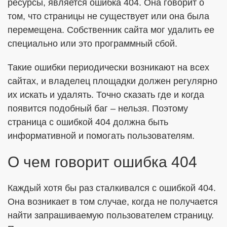
ресурсы, является ошибка 404. Она говорит о
том, что страницы не существует или она была
перемещена. Собственник сайта мог удалить ее
ОТПРАВИТЬ
специально или это программный сбой.
Такие ошибки периодически возникают на всех
Я согласен с
Политикой в отношении обработки ПДн
сайтах, и владелец площадки должен регулярно
Даю
Согласие на обработку персональных данных в
их искать и удалять. Точно сказать где и когда
соответствии с установленной формой
появится подобный баг – нельзя. Поэтому
страница с ошибкой 404 должна быть
информативной и помогать пользователям.
О чем говорит ошибка 404
Каждый хотя бы раз сталкивался с ошибкой 404.
Она возникает в том случае, когда не получается
найти запрашиваемую пользователем страницу.