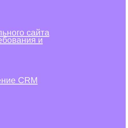
ьного сайта
ебования и
рение CRM