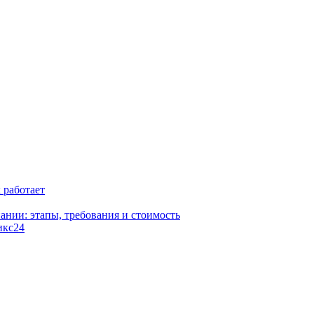
к работает
ании: этапы, требования и стоимость
икс24