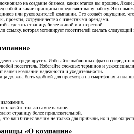
 вдохновило на создание бизнеса, каких этапов вы прошли. Люд
ед собой и какие принципы определяют вашу работу. Это поможе
дников или руководителей компании. Это создаёт ощущение, что
ды, проекты, сотрудничество с известными брендами.
тобы сделать страницу более живой и интересной.
и ссылку, которая мотивирует посетителей сделать следующий шаг
омпании»
еляться среди других. Избегайте шаблонных фраз и сосредоточь
 любой посетитель. Избегайте сложных терминов и узкоспециал
ят вашей компании надёжности и убедительности.
ица должна быть удобной для просмотра на смартфонах и планш
 изложения.
оставляйте только самое важное.
елают страницу более привлекательной.
, что ваш бизнес значим не только для прибыли, но и для общест
траницы «О компании»