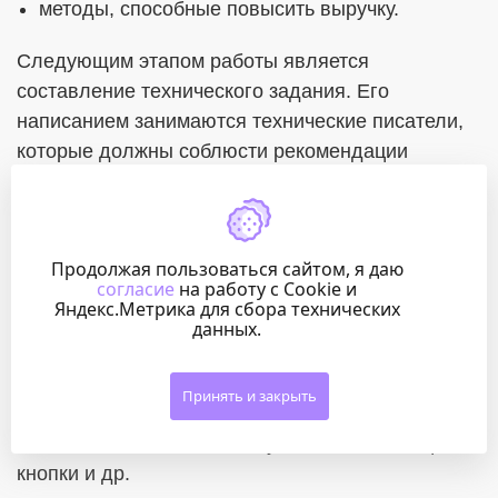
методы, способные повысить выручку.
Следующим этапом работы является
составление технического задания. Его
написанием занимаются технические писатели,
которые должны соблюсти рекомендации
аналитиков. В ТЗ прописывается структура
приложения и функции. Это инструкция,
необходим дизайнерам, разработчикам и
Продолжая пользоваться сайтом, я даю
тестировщикам, которые будут в дальнейшем
согласие
на работу с Cookie и
работать над проектом.
Яндекс.Метрика для сбора технических
данных.
Параллельно с этим дизайнеры занимаются
прототипированием, создавая основу
Принять и закрыть
интерфейса. Прототипы отображают его
элементы: блоки, контентную часть, навигацию,
кнопки и др.