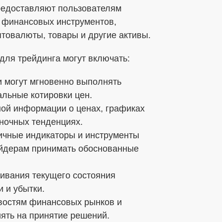
редоставляют пользователям
бработки ПДн
 финансовых инструментов,
птовалюты, товары и другие активы.
ных данных в соответствии с установленной
ля трейдинга могут включать:
и могут мгновенно выполнять
альные котировки цен.
ной информации о ценах, графиках
ыночных тенденциях.
ичные индикаторы и инструменты
ейдерам принимать обоснованные
ивания текущего состояния
 и убытки.
овостям финансовых рынков и
иять на принятие решений.