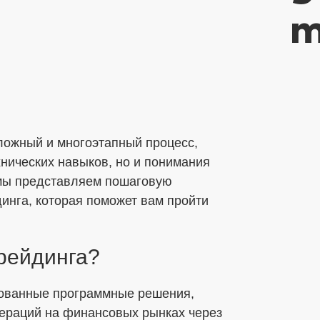
т
ложный и многоэтапный процесс,
хнических навыков, но и понимания
 мы представляем пошаговую
инга, которая поможет вам пройти
рейдинга?
рованные программные решения,
ераций на финансовых рынках через