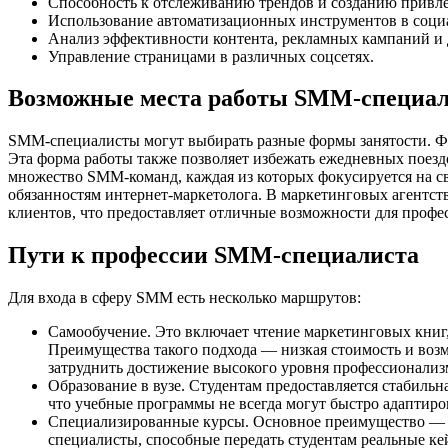
Способность к отслеживанию трендов и созданию привле
Использование автоматизационных инструментов в социа
Анализ эффективности контента, рекламных кампаний и 
Управление страницами в различных соцсетях.
Возможные места работы SMM-специал
SMM-специалисты могут выбирать разные формы занятости. Фри
Эта форма работы также позволяет избежать ежедневных поезд
множество SMM-команд, каждая из которых фокусируется на 
обязанностям интернет-маркетолога. В маркетинговых агентс
клиентов, что предоставляет отличные возможности для профе
Пути к профессии SMM-специалиста
Для входа в сферу SMM есть несколько маршрутов:
Самообучение. Это включает чтение маркетинговых книг,
Преимущества такого подхода — низкая стоимость и возм
затруднить достижение высокого уровня профессионализ
Образование в вузе. Студентам предоставляется стабильн
что учебные программы не всегда могут быстро адаптир
Специализированные курсы. Основное преимущество — а
специалисты, способные передать студентам реальные ке