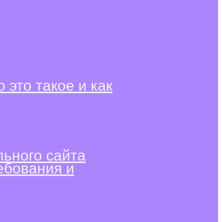
о это такое и как
ьного сайта
ебования и