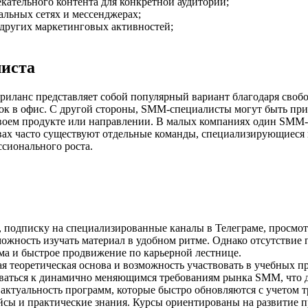
кательного контента для конкретной аудитории;
льных сетях и мессенджерах;
других маркетинговых активностей;
иста
ланс представляет собой популярный вариант благодаря свобод
ок в офис. С другой стороны, SMM-специалисты могут быть при
своем продукте или направлении. В малых компаниях один SMM
твах часто существуют отдельные команды, специализирующиеся 
ссионального роста.
 подписку на специализированные каналы в Телеграме, просмот
ожность изучать материал в удобном ритме. Однако отсутствие 
ма и быстрое продвижение по карьерной лестнице.
ая теоретическая основа и возможность участвовать в учебных п
оваться к динамично меняющимся требованиям рынка SMM, что де
ктуальность программ, которые быстро обновляются с учетом 
йсы и практические знания. Курсы ориентированы на развитие п