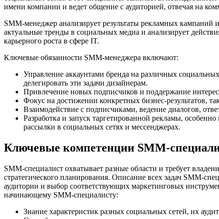
имени компании и ведет общение с аудиторией, отвечая на ком
SMM-менеджер анализирует результаты рекламных кампаний и с
актуальные тренды в социальных медиа и анализирует действ
карьерного роста в сфере IT.
Ключевые обязанности SMM-менеджера включают:
Управление аккаунтами бренда на различных социальных
делегировать эти задачи дизайнерам.
Привлечение новых подписчиков и поддержание интереса
Фокус на достижении конкретных бизнес-результатов, та
Взаимодействие с подписчиками, ведение диалогов, отве
Разработка и запуск таргетированной рекламы, особенно 
рассылки в социальных сетях и мессенджерах.
Ключевые компетенции SMM-специали
SMM-специалист охватывает разные области и требует владени
стратегического планирования. Описание всех задач SMM-спец
аудитории и выбор соответствующих маркетинговых инструмен
начинающему SMM-специалисту:
Знание характеристик разных социальных сетей, их ауди