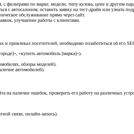
 с фильтрами по марке, модели, типу кузова, цене и другим пар
ься с автосалоном, оставить заявку на тест-драйв или узнать по
ническое обслуживание прямо через сайт.
заявок, улучшение работы с клиентами.
мах и привлекал посетителей, необходимо позаботиться об его 
ороде]», «купить автомобиль [марка]»).
омобилях, обзоры моделей).
аличие автомобилей).
та на наличие ошибок, проверить его работу на различных устро
тной связи, онлайн-запись).