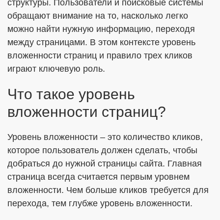
структуры. Пользователи и поисковые системы
обращают внимание на то, насколько легко
можно найти нужную информацию, переходя
ОТПРАВИТЬ
между страницами. В этом контексте уровень
вложенности страниц и правило трех кликов
играют ключевую роль.
Я согласен с
Политикой в отношении обработки ПДн
Даю
Согласие на обработку персональных данных в
Что такое уровень
соответствии с установленной формой
вложенности страниц?
Уровень вложенности – это количество кликов,
которое пользователь должен сделать, чтобы
добраться до нужной страницы сайта. Главная
страница всегда считается первым уровнем
вложенности. Чем больше кликов требуется для
перехода, тем глубже уровень вложенности.