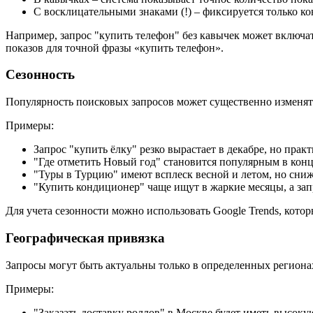
С восклицательными знаками (!) – фиксируется только ко
Например, запрос "купить телефон" без кавычек может включат
показов для точной фразы «купить телефон».
Сезонность
Популярность поисковых запросов может существенно изменять
Примеры:
Запрос "купить ёлку" резко вырастает в декабре, но практ
"Где отметить Новый год" становится популярным в конце
"Туры в Турцию" имеют всплеск весной и летом, но сни
"Купить кондиционер" чаще ищут в жаркие месяцы, а запр
Для учета сезонности можно использовать Google Trends, кото
Географическая привязка
Запросы могут быть актуальны только в определенных региона
Примеры:
"Заказать доставку роллов" в Москве будет иметь высоку