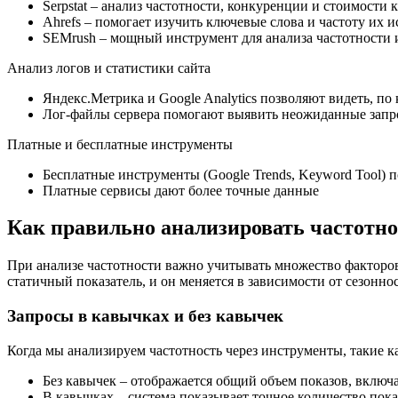
Serpstat – анализ частотности, конкуренции и стоимости 
Ahrefs – помогает изучить ключевые слова и частоту их 
SEMrush – мощный инструмент для анализа частотности 
Анализ логов и статистики сайта
Яндекс.Метрика и Google Analytics позволяют видеть, по
Лог-файлы сервера помогают выявить неожиданные зап
Платные и бесплатные инструменты
Бесплатные инструменты (Google Trends, Keyword Tool) 
Платные сервисы дают более точные данные
Как правильно анализировать частотно
При анализе частотности важно учитывать множество факторов,
статичный показатель, и он меняется в зависимости от сезонн
Запросы в кавычках и без кавычек
Когда мы анализируем частотность через инструменты, такие к
Без кавычек – отображается общий объем показов, включа
В кавычках – система показывает точное количество пока