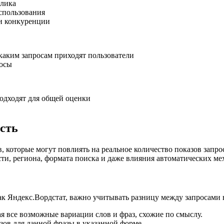
клика
использования
и конкуренции
 каким запросам приходят пользователи
росы
подходят для общей оценки
сть
 которые могут повлиять на реальное количество показов запро
ости, региона, формата поиска и даже влияния автоматических м
ак Яндекс.Вордстат, важно учитывать разницу между запросами в
я все возможные вариации слов и фраз, схожие по смыслу.
зов для данной фразы в указанной форме.