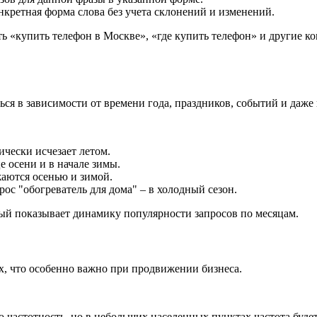
нкретная форма слова без учета склонений и изменений.
ь «купить телефон в Москве», «где купить телефон» и другие ко
ся в зависимости от времени года, праздников, событий и даже
ически исчезает летом.
 осени и в начале зимы.
жаются осенью и зимой.
ос "обогреватель для дома" – в холодный сезон.
рый показывает динамику популярности запросов по месяцам.
х, что особенно важно при продвижении бизнеса.
ю частотность, но в небольших населенных пунктах частота будет