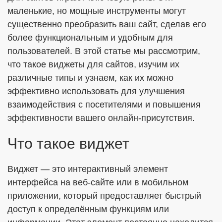
маленькие, но мощные инструменты могут
существенно преобразить ваш сайт, сделав его
более функциональным и удобным для
ОТПРАВИТЬ
пользователей. В этой статье мы рассмотрим,
что такое виджеты для сайтов, изучим их
Я согласен с
Политикой в отношении обработки ПДн
различные типы и узнаем, как их можно
Даю
Согласие на обработку персональных данных в
эффективно использовать для улучшения
соответствии с установленной формой
взаимодействия с посетителями и повышения
эффективности вашего онлайн-присутствия.
Что такое виджет
Виджет — это интерактивный элемент
интерфейса на веб-сайте или в мобильном
приложении, который предоставляет быстрый
доступ к определённым функциям или