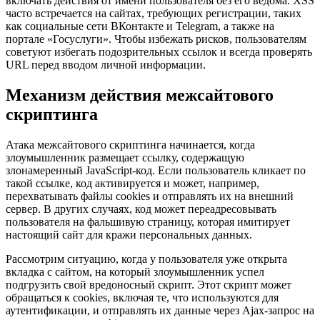
включать действия от имени пользователя без его ведома. XSS
часто встречается на сайтах, требующих регистрации, таких
как социальные сети ВКонтакте и Telegram, а также на
портале «Госуслуги». Чтобы избежать рисков, пользователям
советуют избегать подозрительных ссылок и всегда проверять
URL перед вводом личной информации.
Механизм действия межсайтового
скриптинга
Атака межсайтового скриптинга начинается, когда
злоумышленник размещает ссылку, содержащую
злонамеренный JavaScript-код. Если пользователь кликает по
такой ссылке, код активируется и может, например,
перехватывать файлы cookies и отправлять их на внешний
сервер. В других случаях, код может переадресовывать
пользователя на фальшивую страницу, которая имитирует
настоящий сайт для кражи персональных данных.
Рассмотрим ситуацию, когда у пользователя уже открыта
вкладка с сайтом, на который злоумышленник успел
подгрузить свой вредоносный скрипт. Этот скрипт может
обращаться к cookies, включая те, что используются для
аутентификации, и отправлять их данные через Ajax-запрос на