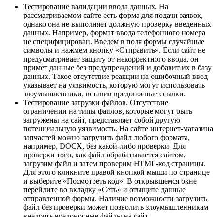
Тестирование валидации ввода данных. На
рассматриваемом сайте есть форма для подачи заявок,
однако она не выполняет должную проверку введенных
данных. Например, формат ввода телефонного номера
не специфицирован. Введем в поля формы случайные
символы и нажмем кнопку «Отправить». Если сайт не
предусматривает защиту от некорректного ввода, он
примет данные без предупреждений и добавит их в базу
данных. Такое отсутствие реакции на ошибочный ввод
указывает на уязвимость, которую могут использовать
злоумышленники, вставив вредоносные ссылки.
Тестирование загрузки файлов. Отсутствие
ограничений на типы файлов, которые могут быть
загружены на сайт, представляет собой другую
потенциальную уязвимость. На сайте интернет-магазина
запчастей можно загрузить файл любого формата,
например, DOCX, без какой-либо проверки. Для
проверки того, как файл обрабатывается сайтом,
загрузим файл и затем проверим HTML-код страницы.
Для этого кликните правой кнопкой мыши по странице
и выберите «Посмотреть код». В открывшемся окне
перейдите во вкладку «Сеть» и отыщите данные
отправленной формы. Наличие возможности загрузить
файл без проверки может позволить злоумышленникам
внедрять вредоносные файлы на сайт.