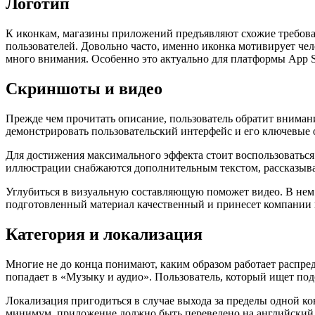
Логотип
К иконкам, магазины приложений предъявляют схожие требован
пользователей. Довольно часто, именно иконка мотивирует че
много внимания. Особенно это актуально для платформы App S
Скриншоты и видео
Прежде чем прочитать описание, пользователь обратит внима
демонстрировать пользовательский интерфейс и его ключевые 
Для достижения максимального эффекта стоит воспользоваться
иллюстрации снабжаются дополнительным текстом, рассказыв
Углубиться в визуальную составляющую поможет видео. В нем ст
подготовленный материал качественный и принесет компании
Категория и локализация
Многие не до конца понимают, каким образом работает распре
попадает в «Музыку и аудио». Пользователь, который ищет под
Локализация пригодиться в случае выхода за пределы одной ко
минимум, приложение должно быть переведено на английский язы