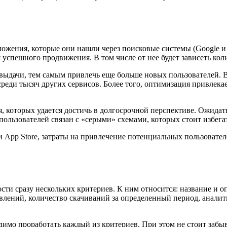
ложения, которые они нашли через поисковые системы (Google и
успешного продвижения. В том числе от нее будет зависеть коли
 выдачи, тем самым привлечь еще больше новых пользователей.
среди тысяч других сервисов. Более того, оптимизация привлек
которых удается достичь в долгосрочной перспективе. Ожидать 
пользователей связан с «серыми» схемами, которых стоит избега
App Store, затраты на привлечение потенциальных пользователе
ти сразу нескольких критериев. К ним относится: название и о
овлений, количество скачиваний за определенный период, аналит
димо проработать каждый из критериев. При этом не стоит забыв