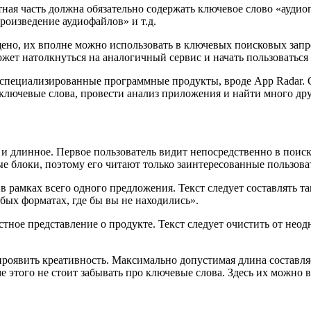
тная часть должна обязательно содержать ключевое слово «ауди
оизведение аудиофайлов» и т.д.
ено, их вполне можно использовать в ключевых поисковых запр
жет натолкнуться на аналогичный сервис и начать пользоваться
 специализированные программные продукты, вроде App Radar.
лючевые слова, провести анализ приложения и найти много др
 длинное. Первое пользователь видит непосредственно в поиско
е блоки, поэтому его читают только заинтересованные пользова
в рамках всего одного предложения. Текст следует составлять 
х форматах, где бы вы не находились».
тное представление о продукте. Текст следует очистить от нео
роявить креативность. Максимально допустимая длина составляе
того не стоит забывать про ключевые слова. Здесь их можно вс