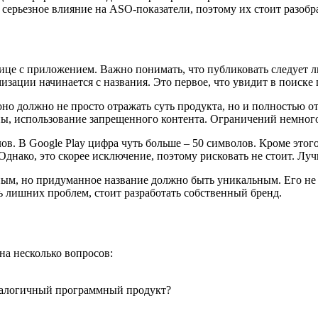
серьезное влияние на ASO-показатели, поэтому их стоит разобр
нице с приложением. Важно понимать, что публиковать следует л
мизации начинается с названия. Это первое, что увидит в поиск
оно должно не просто отражать суть продукта, но и полностью о
, использование запрещенного контента. Ограничений немного,
в. В Google Play цифра чуть больше – 50 символов. Кроме этого
днако, это скорее исключение, поэтому рисковать не стоит. Лу
ным, но придуманное название должно быть уникальным. Его не 
ь лишних проблем, стоит разработать собственный бренд.
на несколько вопросов:
налогичный программный продукт?