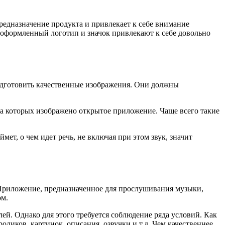
едназначение продукта и привлекает к себе внимание
о оформленный логотип и значок привлекают к себе довольно
одготовить качественные изображения. Они должны
на которых изображено открытое приложение. Чаще всего такие
ет, о чем идет речь, не включая при этом звук, значит
. Приложение, предназначенное для прослушивания музыки,
ом.
ей. Однако для этого требуется соблюдение ряда условий. Как
ликов, картинок, описания, озвучки и т.д. Чем качественнее