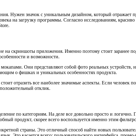
ия. Нужен значок с уникальным дизайном, который отражает пр
ловека на загрузку программы. Согласно исследованиям, красив
tore.
ние на скриншоты приложения. Именно поэтому стоит заранее п
особенности и возможности.
 мокапами. Они представляют собой фото реальных устройств, 
ающим о фишках и уникальных особенностях продукта.
оит отразить все наиболее значимые аспекты. Если человек пойм
 положительный отклик.
деление по категориям. На деле все довольно просто и логично
обный продукт, скорее всего воспользуется именно этим фильтр
нкретной страны. Это отличный способ найти новых пользовател
к. Это касается всего: пользовательского интерфейса, промо-ро