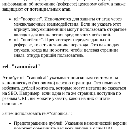
информации об источнике (реферере) целевому сайту, а также
защищают от потенциальных атак.
rel="noopener". Используется для защиты от атак через
межвкладочные взаимодействия. Если не указать этот
атрибут, злоумышленники могут использовать открытые
вкладки для выполнения вредоносных действий.
rel="noreferrer". Препятствует передаче данных о
реферере, то есть источнике перехода. Это важно для
случаев, когда вы не хотите, чтобы целевая страница
знала, откуда пришёл пользователь.
rel="canonical"
Атрибут rel="canonical" указывает поисковым системам на
каноническую (основную) версию страницы. Это помогает
избежать дублей контента, которые могут негативно сказаться
на SEO. Например, если одна и та же страница доступна по
разным URL, вы можете указать, какой из них считать
основным.
Зачем использовать rel="canonical":
Предотвращение дублей. Указание канонической версии
помогает объединить вес всех дублей в один URL.