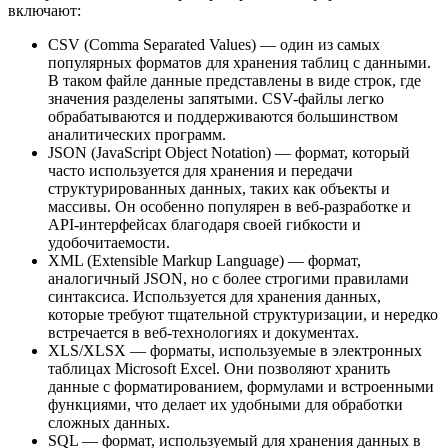
включают:
CSV (Comma Separated Values) — один из самых
популярных форматов для хранения таблиц с данными.
В таком файле данные представлены в виде строк, где
значения разделены запятыми. CSV-файлы легко
обрабатываются и поддерживаются большинством
аналитических программ.
JSON (JavaScript Object Notation) — формат, который
часто используется для хранения и передачи
структурированных данных, таких как объекты и
массивы. Он особенно популярен в веб-разработке и
API-интерфейсах благодаря своей гибкости и
удобочитаемости.
XML (Extensible Markup Language) — формат,
аналогичный JSON, но с более строгими правилами
синтаксиса. Используется для хранения данных,
которые требуют тщательной структуризации, и нередко
встречается в веб-технологиях и документах.
XLS/XLSX — форматы, используемые в электронных
таблицах Microsoft Excel. Они позволяют хранить
данные с форматированием, формулами и встроенными
функциями, что делает их удобными для обработки
сложных данных.
SQL — формат, используемый для хранения данных в