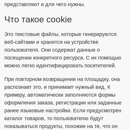
представляют и для чего нужны.
Что такое cookie
ОТПРАВИТЬ
Это текстовые файлы, которые генерируются
Я согласен с
Политикой в отношении обработки ПДн
веб-сайтами и хранятся на устройстве
пользователя. Они содержат данные о
Даю
Согласие на обработку персональных данных в
соответствии с установленной формой
посещении конкретного ресурса. С их помощью
можно легко идентифицировать посетителей.
При повторном возвращении на площадку, она
распознает это, и принимает нужный вид. К
примеру, автоматически заполняются формы
оформления заказа, регистрации или заданные
ранее языковые настройки. Если предусмотрен
каталог товаров, то пользователю будут
показываться продукты, похожие на те, что он