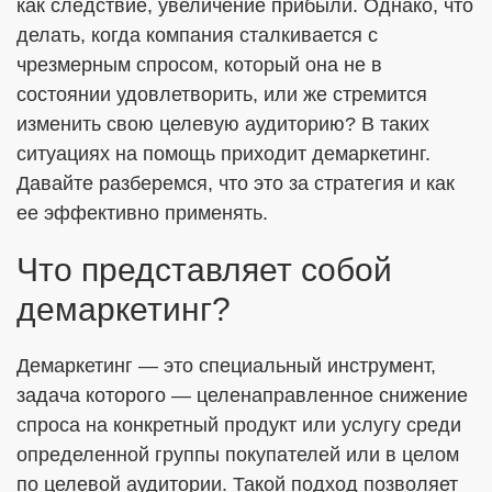
как следствие, увеличение прибыли. Однако, что
делать, когда компания сталкивается с
чрезмерным спросом, который она не в
ОТПРАВИТЬ
состоянии удовлетворить, или же стремится
изменить свою целевую аудиторию? В таких
Я согласен с
Политикой в отношении обработки ПДн
ситуациях на помощь приходит демаркетинг.
Давайте разберемся, что это за стратегия и как
Даю
Согласие на обработку персональных данных в
соответствии с установленной формой
ее эффективно применять.
Что представляет собой
демаркетинг?
Демаркетинг — это специальный инструмент,
задача которого — целенаправленное снижение
спроса на конкретный продукт или услугу среди
определенной группы покупателей или в целом
по целевой аудитории. Такой подход позволяет