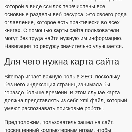
которой в виде ссылок перечислены все
основные разделы веб-ресурса. Это своего рода
ОТПРАВИТЬ
оглавление, которое есть практически во всех
книгах. С помощью карты сайта пользователи
могут без труда найти нужную им информацию.
Я согласен с
Политикой в отношении обработки ПДн
Навигация по ресурсу значительно улучшается.
Даю
Согласие на обработку персональных данных в
соответствии с установленной формой
Для чего нужна карта сайта
Sitemap играет важную роль в SEO, поскольку
без него индексация страниц занимала бы
гораздо больше времени. В этом случае карта
должна представлять из себя xml-файл, который
умеют распознавать поисковые роботы.
Предположим, пользователь зашел на сайт,
посвященный компьютерным играм, чтобы