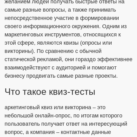
желанием людей получать быстрые ответы на
самые разные вопросы, а также принимать
непосредственное участие в формировании
ОТПРАВИТЬ
своего информационного окружения. Одним из
маркетинговых инструментов, относящихся к
Я согласен с
Политикой в отношении обработки ПДн
этой сфере, являются квизы (опросы или
викторины). По сравнению с обычной
Даю
Согласие на обработку персональных данных в
соответствии с установленной формой
статической рекламой, они гораздо эффективнее
взаимодействуют с аудиторией и помогают
бизнесу продвигать самые разные проекты.
Что такое квиз-тесты
аркетинговый квиз или викторина – это
небольшой онлайн-опрос, по итогам которого
пользователь получает ответ на интересующий
вопрос, а компания – контактные данные