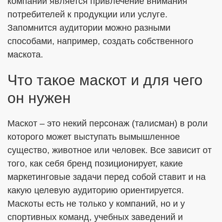
компании является привлечение внимания
потребителей к продукции или услуге.
Запомнится аудитории можно разными
ОТПРАВИТЬ
способами, например, создать собственного
маскота.
Я согласен с
Политикой в отношении обработки ПДн
Что такое маскот и для чего
Даю
Согласие на обработку персональных данных в
он нужен
соответствии с установленной формой
Маскот – это некий персонаж (талисман) в роли
которого может выступать вымышленное
существо, животное или человек. Все зависит от
того, как себя бренд позиционирует, какие
маркетинговые задачи перед собой ставит и на
какую целевую аудиторию ориентируется.
Маскоты есть не только у компаний, но и у
спортивных команд, учебных заведений и