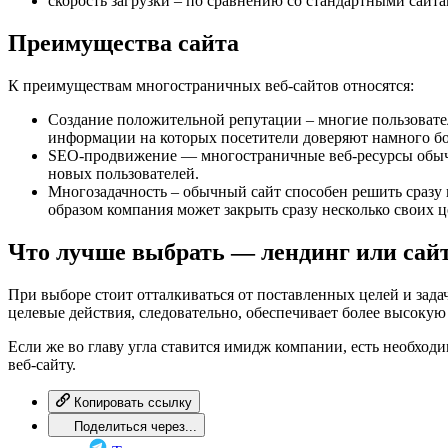
скорость загрузки – по сравнению со стандартными сайта
Преимущества сайта
К преимуществам многостраничных веб-сайтов относятся:
Создание положительной репутации – многие пользовате
информации на которых посетители доверяют намного б
SEO-продвижение — многостраничные веб-ресурсы обычно
новых пользователей.
Многозадачность – обычный сайт способен решить сразу н
образом компания может закрыть сразу несколько своих ц
Что лучше выбрать — лендинг или сай
При выборе стоит отталкиваться от поставленных целей и задач
целевые действия, следовательно, обеспечивает более высокую
Если же во главу угла ставится имидж компании, есть необхо
веб-сайту.
Копировать ссылку
Поделиться через...