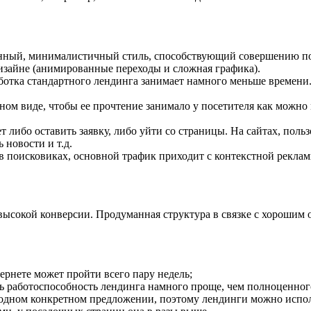
нный, минималистичный стиль, способствующий совершению пол
изайне (анимированные переходы и сложная графика).
ботка стандартного лендинга занимает намного меньше времени. 
сном виде, чтобы ее прочтение занимало у посетителя как можно
т либо оставить заявку, либо уйти со страницы. На сайтах, по
 новости и т.д.
 поисковиках, основной трафик приходит с контекстной реклам
высокой конверсии. Продуманная структура в связке с хорошим 
тернете может пройти всего пару недель;
ь работоспособность лендинга намного проще, чем полноценного
 одном конкретном предложении, поэтому лендинги можно испол