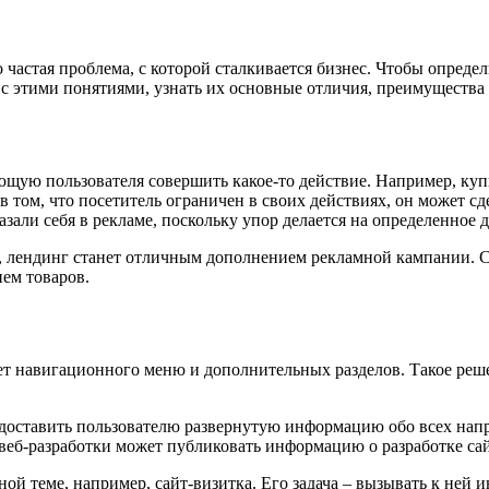
 частая проблема, с которой сталкивается бизнес. Чтобы определ
с этими понятиями, узнать их основные отличия, преимущества 
щую пользователя совершить какое-то действие. Например, купи
в том, что посетитель ограничен в своих действиях, он может с
али себя в рекламе, поскольку упор делается на определенное д
и, лендинг станет отличным дополнением рекламной кампании. 
ием товаров.
нет навигационного меню и дополнительных разделов. Такое реш
доставить пользователю развернутую информацию обо всех напр
веб-разработки может публиковать информацию о разработке са
й теме, например, сайт-визитка. Его задача – вызывать к ней и