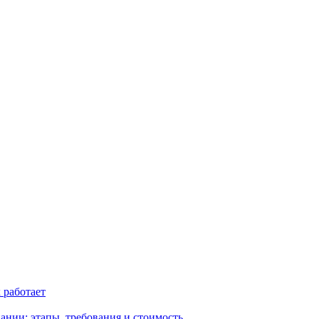
к работает
ании: этапы, требования и стоимость