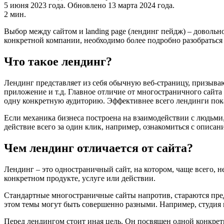
5 июня 2023 года.
Обновлено 13 марта 2024 года.
2 мин.
Выбор между сайтом и landing page (лендинг пейдж) – довольно
конкретной компании, необходимо более подробно разобраться 
Что такое лендинг?
Лендинг представляет из себя обычную веб-страницу, призываю
приложение и т.д. Главное отличие от многостраничного сайта 
одну конкретную аудиторию. Эффективнее всего лендинги показ
Если механика бизнеса построена на взаимодействии с людьм
действие всего за один клик, например, ознакомиться с описан
Чем лендинг отличается от сайта?
Лендинг – это одностраничный сайт, на котором, чаще всего, 
конкретном продукте, услуге или действии.
Стандартные многостраничные сайты напротив, стараются пре
этом темы могут быть совершенно разными. Например, студия 
Перед лендингом стоит иная цель. Он посвящен одной конкретно