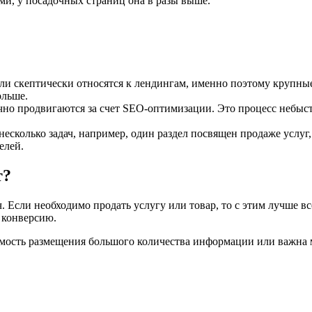
ми, у посадочных страниц она в разы выше.
ли скептически относятся к лендингам, именно поэтому крупны
ольше.
 продвигаются за счет SEO-оптимизации. Это процесс небыстр
есколько задач, например, один раздел посвящен продаже услуг
елей.
т?
. Если необходимо продать услугу или товар, то с этим лучше в
 конверсию.
димость размещения большого количества информации или важна 