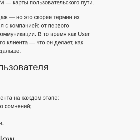
JM — карты пользовательского пути.
бработки ПДн
аж — но это скорее термин из
я с компанией: от первого
ных данных в соответствии с установленной
оммуникации. В то время как User
го клиента — что он делает, как
 дальше.
ользователя
ента на каждом этапе;
о сомнений;
и.
flow