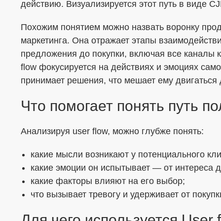
действию. Визуализируется этот путь в виде C
Я согласен с
Политикой в отношении о
Похожим понятием можно назвать воронку прод
маркетинга. Она отражает этапы взаимодействи
Даю
Согласие на обработку персональ
предложения до покупки, включая все каналы к
формой
flow фокусируется на действиях и эмоциях само
принимает решения, что мешает ему двигаться
Что помогает понять путь п
Анализируя user flow, можно глубже понять:
какие мысли возникают у потенциального кли
какие эмоции он испытывает — от интереса д
какие факторы влияют на его выбор;
что вызывает тревогу и удерживает от покупк
Для чего используется User 