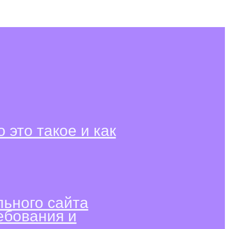
о это такое и как
ьного сайта
ебования и