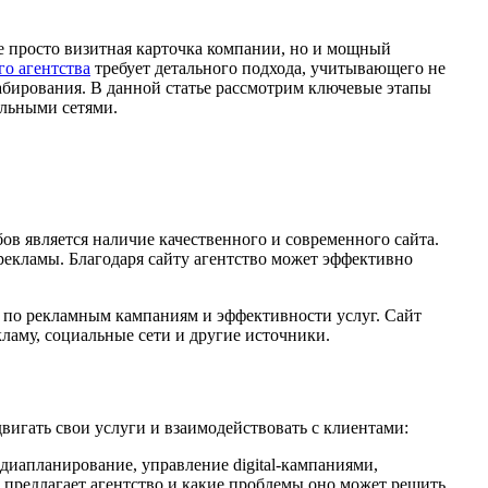
не просто визитная карточка компании, но и мощный
го агентства
требует детального подхода, учитывающего не
абирования. В данной статье рассмотрим ключевые этапы
альными сетями.
в является наличие качественного и современного сайта.
рекламы. Благодаря сайту агентство может эффективно
ки по рекламным кампаниям и эффективности услуг. Сайт
ламу, социальные сети и другие источники.
вигать свои услуги и взаимодействовать с клиентами:
едиапланирование, управление digital-кампаниями,
 предлагает агентство и какие проблемы оно может решить.