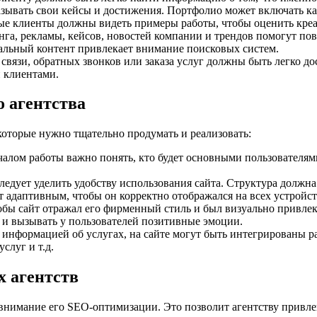
зывать свои кейсы и достижения. Портфолио может включать ка
е клиенты должны видеть примеры работы, чтобы оценить креати
нга, рекламы, кейсов, новостей компании и трендов помогут пов
альный контент привлекает внимание поисковых систем.
связи, обратных звонков или заказа услуг должны быть легко до
 клиентами.
о агентства
которые нужно тщательно продумать и реализовать:
чалом работы важно понять, кто будет основными пользователями
следует уделить удобству использования сайта. Структура должн
адаптивным, чтобы он корректно отображался на всех устройст
чтобы сайт отражал его фирменный стиль и был визуально привл
и вызывать у пользователей позитивные эмоции.
 информацией об услугах, на сайте могут быть интегрированы 
слуг и т.д.
х агентств
внимание его SEO-оптимизации. Это позволит агентству привле