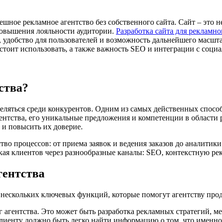
шное рекламное агентство без собственного сайта. Сайт – это 
повышения лояльности аудитории.
Разработка сайта для рекламно
, удобство для пользователей и возможность дальнейшего масшт
 стоит использовать, а также важность SEO и интеграции с соци
ства?
яться среди конкурентов. Одним из самых действенных способо
ентства, его уникальные предложения и компетенции в области 
 и повысить их доверие.
ство процессов: от приема заявок и ведения заказов до аналити
ая клиентов через разнообразные каналы: SEO, контекстную рек
гентства
и нескольких ключевых функций, которые помогут агентству прод
г агентства. Это может быть разработка рекламных стратегий, м
лиенту должно быть легко найти информацию о том, что именно