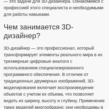
— это задачи для 3D-дизайнера. Ознакомимся с
профессией этого специалиста и необходимыми
для работы навыками.
ОТПРАВИТЬ
Чем занимается 3D-
дизайнер?
Я согласен с
Политикой в отношении обработки ПДн
Даю
Согласие на обработку персональных данных в
соответствии с установленной формой
3D-дизайнер — это профессионал, который
трансформирует элементы реального мира в их
трехмерные цифровые аналоги с
использованием специализированного
программного обеспечения. В отличие от
традиционных двумерных изображений, 3D-
моделирование включает воспроизведение
объектов с учетом их объема, что позволяет
видеть их ширину, высоту и глубину. Применение
таких моделей многообразно: они необходимы в