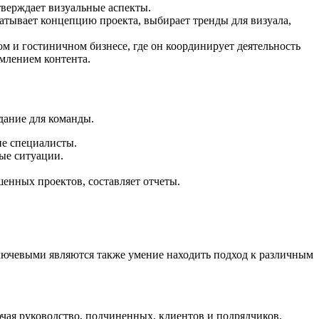
тверждает визуальные аспекты.
атывает концепцию проекта, выбирает тренды для визуала,
ом и гостиничном бизнесе, где он координирует деятельность
млением контента.
дание для команды.
ие специалисты.
ые ситуации.
шенных проектов, составляет отчеты.
Ключевыми являются также умение находить подход к различным
чая руководство, подчиненных, клиентов и подрядчиков.