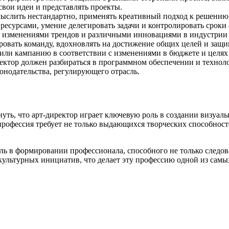
вои идеи и представлять проекты.
слить нестандартно, применять креативный подход к решению з
есурсами, умение делегировать задачи и контролировать сроки
 изменениями трендов и различными инновациями в индустрии 
ровать команду, вдохновлять на достижение общих целей и защи
или кампанию в соответствии с изменениями в бюджете и целях 
ектор должен разбираться в программном обеспечении и техноло
онодательства, регулирующего отрасль.
уть, что арт-директор играет ключевую роль в создании визуаль
 профессия требует не только выдающихся творческих способност
ь в формировании профессионала, способного не только следова
культурных инициатив, что делает эту профессию одной из сам