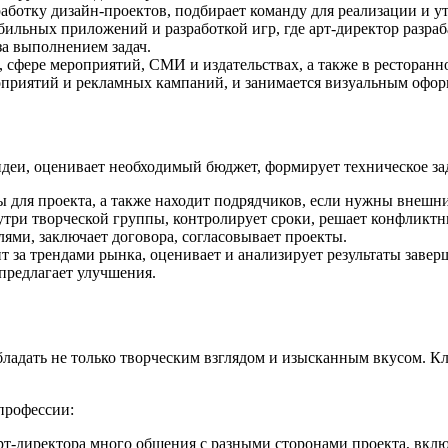
работку дизайн-проектов, подбирает команду для реализации и у
ильных приложений и разработкой игр, где арт-директор разраб
за выполнением задач.
 сфере мероприятий, СМИ и издательствах, а также в ресторанн
оприятий и рекламных кампаний, и занимается визуальным офор
идеи, оценивает необходимый бюджет, формирует техническое за
 для проекта, а также находит подрядчиков, если нужны внешн
утри творческой группы, контролирует сроки, решает конфликтн
ями, заключает договора, согласовывает проекты.
т за трендами рынка, оценивает и анализирует результаты завер
предлагает улучшения.
бладать не только творческим взглядом и изысканным вкусом. 
профессии:
рт-директора много общения с разными сторонами проекта, вклю