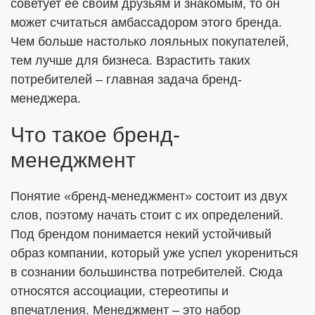
советует ее своим друзьям и знакомым, то он
может считаться амбассадором этого бренда.
Чем больше настолько лояльных покупателей,
ОТПРАВИТЬ
тем лучше для бизнеса. Взрастить таких
потребителей – главная задача бренд-
Я согласен с
Политикой в отношении обработки ПДн
менеджера.
Даю
Согласие на обработку персональных данных в
Что такое бренд-
соответствии с установленной формой
менеджмент
Понятие «бренд-менеджмент» состоит из двух
слов, поэтому начать стоит с их определений.
Под брендом понимается некий устойчивый
образ компании, который уже успел укорениться
в сознании большинства потребителей. Сюда
относятся ассоциации, стереотипы и
впечатления. Менеджмент – это набор