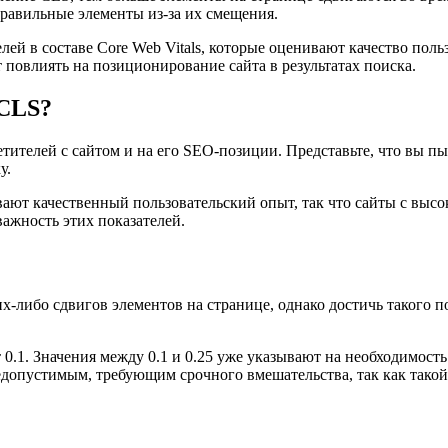
правильные элементы из-за их смещения.
лей в составе Core Web Vitals, которые оценивают качество пол
 повлиять на позиционирование сайта в результатах поиска.
 CLS?
ителей с сайтом и на его SEO-позиции. Представьте, что вы пыт
у.
вают качественный пользовательский опыт, так что сайты с высо
 важность этих показателей.
их-либо сдвигов элементов на странице, однако достичь такого п
 0.1. Значения между 0.1 и 0.25 уже указывают на необходимост
недопустимым, требующим срочного вмешательства, так как такой