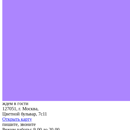
ждем в гости
127051, г. Москва,
Цветной бульвар, 7с11
Открыть карту
пишите, звоните
Режим работы: 9-00 до 20-00