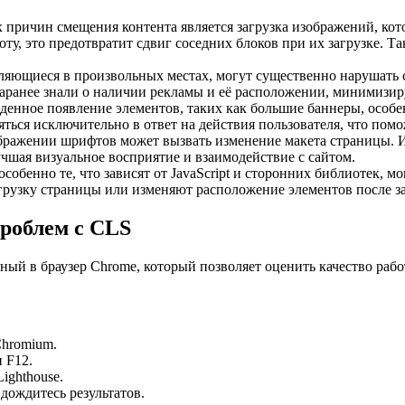
 причин смещения контента является загрузка изображений, кот
, это предотвратит сдвиг соседних блоков при их загрузке. Тако
ляющиеся в произвольных местах, могут существенно нарушать с
 заранее знали о наличии рекламы и её расположении, минимизи
енное появление элементов, таких как большие баннеры, особен
ться исключительно в ответ на действия пользователя, что пом
бражении шрифтов может вызвать изменение макета страницы. 
учшая визуальное восприятие и взаимодействие с сайтом.
обенно те, что зависят от JavaScript и сторонних библиотек, м
грузку страницы или изменяют расположение элементов после з
роблем с CLS
ный в браузер Chrome, который позволяет оценить качество раб
Chromium.
 F12.
ighthouse.
дождитесь результатов.