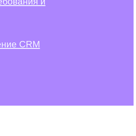
ебования и
рение CRM