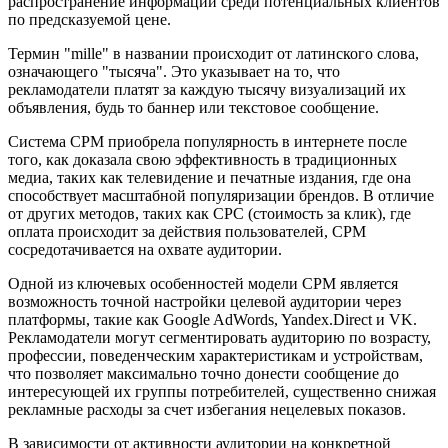
распространение информации среди потенциальных клиентов
по предсказуемой цене.
Термин "mille" в названии происходит от латинского слова,
означающего "тысяча". Это указывает на то, что
рекламодатели платят за каждую тысячу визуализаций их
объявления, будь то баннер или текстовое сообщение.
Система CPM приобрела популярность в интернете после
того, как доказала свою эффективность в традиционных
медиа, таких как телевидение и печатные издания, где она
способствует масштабной популяризации брендов. В отличие
от других методов, таких как CPC (стоимость за клик), где
оплата происходит за действия пользователей, CPM
сосредотачивается на охвате аудитории.
Одной из ключевых особенностей модели CPM является
возможность точной настройки целевой аудитории через
платформы, такие как Google AdWords, Yandex.Direct и VK.
Рекламодатели могут сегментировать аудиторию по возрасту,
профессии, поведенческим характеристикам и устройствам,
что позволяет максимально точно донести сообщение до
интересующей их группы потребителей, существенно снижая
рекламные расходы за счет избегания нецелевых показов.
В зависимости от активности аудитории на конкретной