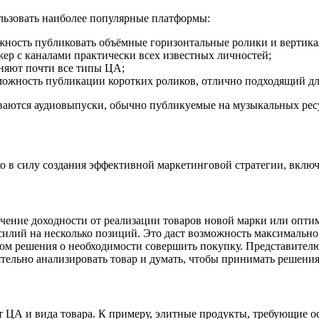
льзовать наиболее популярные платформы:
ность публиковать объёмные горизонтальные ролики и вертикал
р с каналами практически всех известных личностей;
няют почти все типы ЦА;
ожность публикации коротких роликов, отлично подходящий дл
ваются аудиовыпуски, обычно публикуемые на музыкальных рес
 в силу создания эффективной маркетинговой стратегии, включ
чение доходности от реализации товаров новой марки или опти
усилий на несколько позиций. Это даст возможность максимальн
м решения о необходимости совершить покупку. Представителю
ятельно анализировать товар и думать, чтобы принимать решения
 ЦА и вида товара. К примеру, элитные продукты, требующие ос