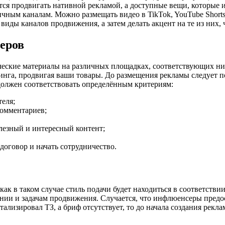
тся продвигать нативной рекламой, а доступные вещи, которые
чным каналам. Можно размещать видео в TikTok, YouTube Shorts,
иды каналов продвижения, а затем делать акцент на те из них,
еров
ческие материалы на различных площадках, соответствующих ни
инга, продвигая ваши товары. До размещения рекламы следует п
олжен соответствовать определённым критериям:
еля;
комментариев;
лезный и интересный контент;
договор и начать сотрудничество.
к в таком случае стиль подачи будет находиться в соответствии с
ании и задачам продвижения. Случается, что инфлюенсеры предо
етализировал ТЗ, а бриф отсутствует, то до начала создания рек