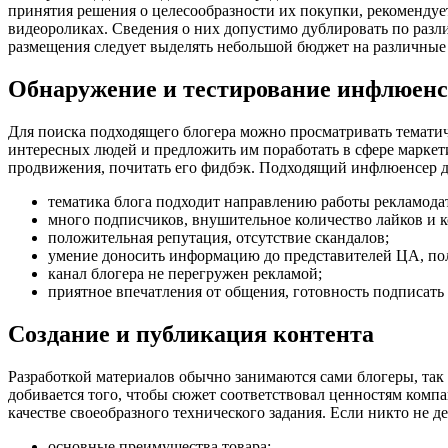
принятия решения о целесообразности их покупки, рекомендуе
видеороликах. Сведения о них допустимо дублировать по разли
размещения следует выделять небольшой бюджет на различные в
Обнаружение и тестирование инфлюенс
Для поиска подходящего блогера можно просматривать темати
интересных людей и предложить им поработать в сфере маркет
продвижения, почитать его фидбэк. Подходящий инфлюенсер д
тематика блога подходит направлению работы рекламодат
много подписчиков, внушительное количество лайков и 
положительная репутация, отсутствие скандалов;
умение доносить информацию до представителей ЦА, по
канал блогера не перегружен рекламой;
приятное впечатления от общения, готовность подписать 
Создание и публикация контента
Разработкой материалов обычно занимаются сами блогеры, так ка
добивается того, чтобы сюжет соответствовал ценностям комп
качестве своеобразного технического задания. Если никто не д
основные преимущества товара;