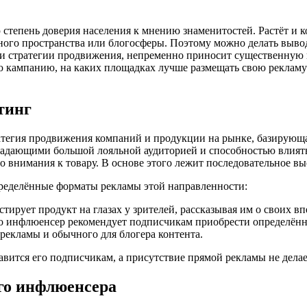
епень доверия населения к мнению знаменитостей. Растёт и кол
ного пространства или блогосферы. Поэтому можно делать вывод
 стратегии продвижения, непременно приносит существенную к
ю кампанию, на каких площадках лучше размещать свою рекламу
тинг
ратегия продвижения компаний и продукции на рынке, базирующа
адающими большой лояльной аудиторией и способностью влиять 
 внимания к товару. В основе этого лежит последовательное в
ределённые форматы рекламы этой направленности:
тирует продукт на глазах у зрителей, рассказывая им о своих вп
 что инфлюенсер рекомендует подписчикам приобрести определён
рекламы и обычного для блогера контента.
авится его подписчикам, а присутствие прямой рекламы не дела
го инфлюенсера