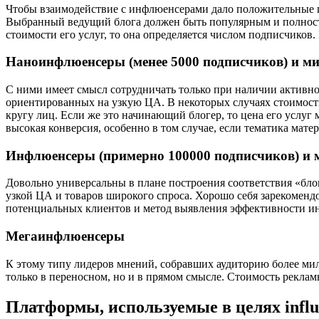
Чтобы взаимодействие с инфлюенсерами дало положительные пл
Выбранный ведущий блога должен быть популярным и полностью
стоимости его услуг, то она определяется числом подписчиков.
Наноинфлюенсеры (менее 5000 подписчиков) и м
С ними имеет смысл сотрудничать только при наличии активн
ориентированных на узкую ЦА. В некоторых случаях стоимость
кругу лиц. Если же это начинающий блогер, то цена его услуг
высокая конверсия, особенно в том случае, если тематика мате
Инфлюенсеры (примерно 100000 подписчиков) и 
Довольно универсальны в плане построения соответствия «бл
узкой ЦА и товаров широкого спроса. Хорошо себя зарекоменд
потенциальных клиентов и метод выявления эффективности ин
Мегаинфлюенсеры
К этому типу лидеров мнений, собравших аудиторию более мил
только в переносном, но и в прямом смысле. Стоимость рекламы
Платформы, используемые в целях infl