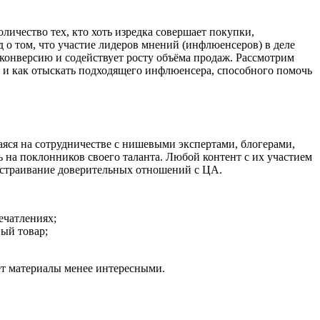
ичество тех, кто хоть изредка совершает покупки,
 о том, что участие лидеров мнений (инфлюенсеров) в деле
онверсию и содействует росту объёма продаж. Рассмотрим
 и как отыскать подходящего инфлюенсера, способного помочь
яся на сотрудничестве с нишевыми экспертами, блогерами,
на поклонников своего таланта. Любой контент с их участием
ыстраивание доверительных отношений с ЦА.
ечатлениях;
ный товар;
ет материалы менее интересными.