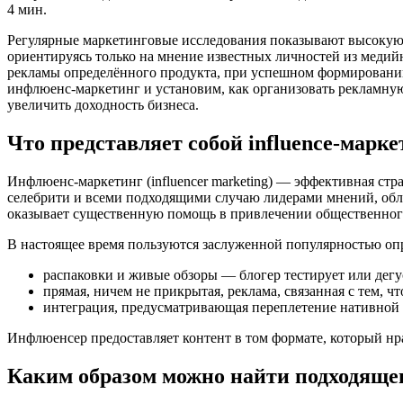
4 мин.
Регулярные маркетинговые исследования показывают высокую ст
ориентируясь только на мнение известных личностей из медий
рекламы определённого продукта, при успешном формировании
инфлюенс-маркетинг и установим, как организовать рекламну
увеличить доходность бизнеса.
Что представляет собой influence-марке
Инфлюенс-маркетинг (influencer marketing) — эффективная ст
селебрити и всеми подходящими случаю лидерами мнений, обл
оказывает существенную помощь в привлечении общественного
В настоящее время пользуются заслуженной популярностью оп
распаковки и живые обзоры — блогер тестирует или дегус
прямая, ничем не прикрытая, реклама, связанная с тем,
интеграция, предусматривающая переплетение нативной 
Инфлюенсер предоставляет контент в том формате, который нр
Каким образом можно найти подходяще