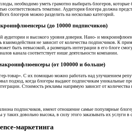
оды, необходимо уметь грамотно выбирать блогеров, которые б
 соответствовать тематике. Аудитория блогера должна предста
 Всех блогеров можно разделить на несколько категорий.
икроинфлюенсеры (до 10000 подписчиков)
ой аудитории и высокого уровня доверия. Нано- и микроинфлюе
 взаимодействия не зависит от количества подписчиков. К прим
 может быть невысокой, а размещать интеграции в его блоге смо
риалов канала соответствует нише деятельности компании.
макроинфлюенсеры (от 100000 и больше)
огер-товар». С их помощью можно работать над улучшением ре
овал подход, когда блогеры выдают подписчикам уникальные пр
теграции. Стоимость рекламы напрямую зависит от количества 
лиона подписчиков, имеют отношение самые популярные блогеры
 у таких довольно высока, в силу этого заказывать их услуги в
uence-маркетинга