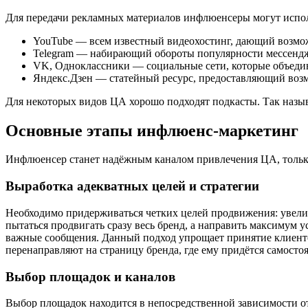
Для передачи рекламных материалов инфлюенсеры могут испо
YouTube — всем известный видеохостинг, дающий возмож
Telegram — набирающий обороты популярности мессендже
VK, Одноклассники — социальные сети, которые объеди
Яндекс.Дзен — статейный ресурс, предоставляющий возм
Для некоторых видов ЦА хорошо подходят подкасты. Так назы
Основные этапы инфлюенс-маркетинг
Инфлюенсер станет надёжным каналом привлечения ЦА, только
Выработка адекватных целей и стратегии
Необходимо придерживаться четких целей продвижения: увели
пытаться продвигать сразу весь бренд, а направить максимум 
важные сообщения. Данный подход упрощает принятие клиенто
перенаправляют на страницу бренда, где ему придётся самосто
Выбор площадок и каналов
Выбор площадок находится в непосредственной зависимости от