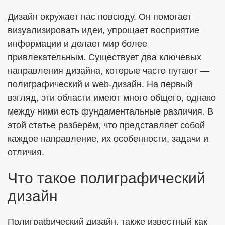
Дизайн окружает нас повсюду. Он помогает
визуализировать идеи, упрощает восприятие
ОТПРАВИТЬ
информации и делает мир более
привлекательным. Существует два ключевых
Я согласен с
Политикой в отношении обработки ПДн
направления дизайна, которые часто путают —
полиграфический и web-дизайн. На первый
Даю
Согласие на обработку персональных данных в
соответствии с установленной формой
взгляд, эти области имеют много общего, однако
между ними есть фундаментальные различия. В
этой статье разберём, что представляет собой
каждое направление, их особенности, задачи и
отличия.
Что такое полиграфический
дизайн
Полиграфический дизайн, также известный как