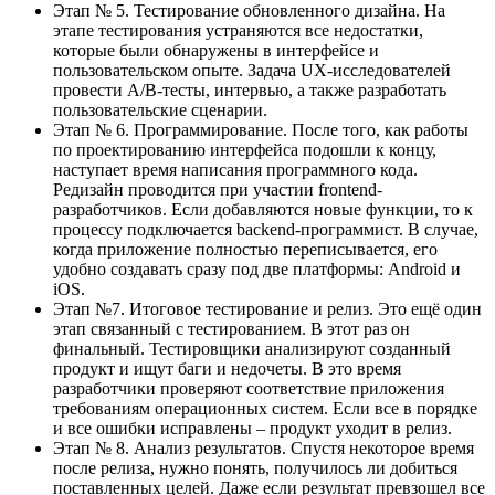
Этап № 5. Тестирование обновленного дизайна. На
этапе тестирования устраняются все недостатки,
которые были обнаружены в интерфейсе и
пользовательском опыте. Задача UX-исследователей
провести A/B-тесты, интервью, а также разработать
пользовательские сценарии.
Этап № 6. Программирование. После того, как работы
по проектированию интерфейса подошли к концу,
наступает время написания программного кода.
Редизайн проводится при участии frontend-
разработчиков. Если добавляются новые функции, то к
процессу подключается backend-программист. В случае,
когда приложение полностью переписывается, его
удобно создавать сразу под две платформы: Android и
iOS.
Этап №7. Итоговое тестирование и релиз. Это ещё один
этап связанный с тестированием. В этот раз он
финальный. Тестировщики анализируют созданный
продукт и ищут баги и недочеты. В это время
разработчики проверяют соответствие приложения
требованиям операционных систем. Если все в порядке
и все ошибки исправлены – продукт уходит в релиз.
Этап № 8. Анализ результатов. Спустя некоторое время
после релиза, нужно понять, получилось ли добиться
поставленных целей. Даже если результат превзошел все