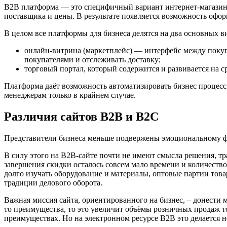
B2B платформа — это специфичный вариант интернет-магазина 
поставщика и цены. В результате появляется возможность офор
В целом все платформы для бизнеса делятся на два основных в
онлайн-витрина (маркетплейс) — интерфейс между покупа
покупателями и отслеживать доставку;
торговый портал, который содержится и развивается на с
Платформа даёт возможность автоматизировать бизнес процесс 
менеджерам только в крайнем случае.
Различия сайтов B2B и B2C
Представители бизнеса меньше подвержены эмоциональному ф
В силу этого на B2B-сайте почти не имеют смысла решения, т
завершения скидки осталось совсем мало времени и количество
долго изучать оборудование и материалы, оптовые партии тов
традиции делового оборота.
Важная миссия сайта, ориентированного на бизнес, – донести 
то преимущества, то это увеличит объёмы розничных продаж то
преимуществах. Но на электронном ресурсе B2B это делается не