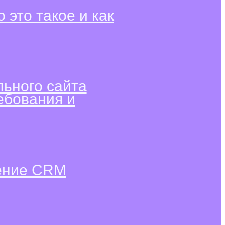
о это такое и как
ьного сайта
ебования и
рение CRM