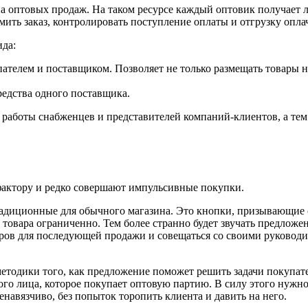
оптовых продаж. На таком ресурсе каждый оптовик получает ли
мить заказ, контролировать поступление оплаты и отгрузку опл
ида:
телем и поставщиком. Позволяет не только размещать товары на
редства одного поставщика.
работы снабженцев и представителей компаний-клиентов, а тем 
актору и редко совершают импульсивные покупки.
радиционные для обычного магазина. Это кнопки, призывающие с
 товара ограниченно. Тем более странно будет звучать предложе
аров для последующей продажи и совещаться со своими руководи
методики того, как предложение поможет решить задачи покупате
го лица, которое покупает оптовую партию. В силу этого нужно
навязчиво, без попыток торопить клиента и давить на него.