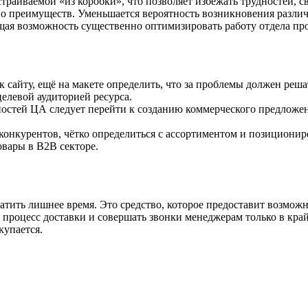
раиваемой «из коробки», что позволяет избежать трудностей, св
во преимуществ. Уменьшается вероятность возникновения разли
щая возможность существенно оптимизировать работу отдела пр
к сайту, ещё на макете определить, что за проблемы должен реша
целевой аудиторией ресурса.
стей ЦА следует перейти к созданию коммерческого предложени
конкурентов, чётко определиться с ассортиментом и позициониро
вары в В2В секторе.
тить лишнее время. Это средство, которое предоставит возможн
 процесс доставки и совершать звонки менеджерам только в край
купается.