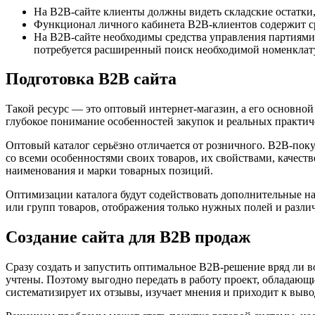
На B2B-сайте клиенты должны видеть складские остатки, 
Функционал личного кабинета B2B-клиентов содержит ср
На B2B-сайте необходимы средства управления партиями т
потребуется расширенный поиск необходимой номенклат
Подготовка B2B сайта
Такой ресурс — это оптовый интернет-магазин, а его основной
глубокое понимание особенностей закупок и реальных практич
Оптовый каталог серьёзно отличается от розничного. B2B-поку
со всеми особенностями своих товаров, их свойствами, качес
наименования и марки товарных позиций.
Оптимизации каталога будут содействовать дополнительные на
или групп товаров, отображения только нужных полей и разл
Создание сайта для B2B продаж
Сразу создать и запустить оптимальное B2B-решение вряд ли 
учтены. Поэтому выгодно передать в работу проект, обладающ
систематизирует их отзывы, изучает мнения и приходит к вывод