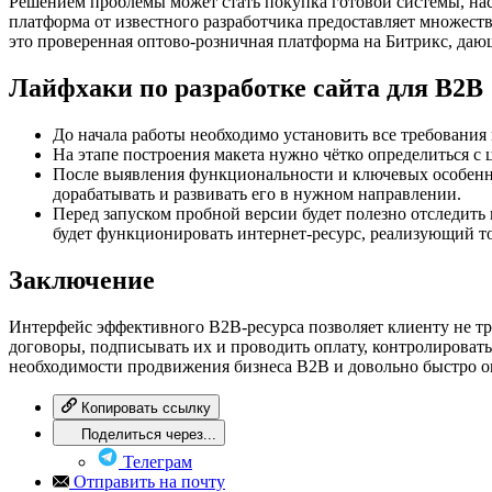
Решением проблемы может стать покупка готовой системы, наст
платформа от известного разработчика предоставляет множест
это проверенная оптово-розничная платформа на Битрикс, даю
Лайфхаки по разработке сайта для B2B
До начала работы необходимо установить все требования 
На этапе построения макета нужно чётко определиться с 
После выявления функциональности и ключевых особенно
дорабатывать и развивать его в нужном направлении.
Перед запуском пробной версии будет полезно отследить 
будет функционировать интернет-ресурс, реализующий то
Заключение
Интерфейс эффективного B2B-ресурса позволяет клиенту не тра
договоры, подписывать их и проводить оплату, контролировать
необходимости продвижения бизнеса B2B и довольно быстро о
Копировать ссылку
Поделиться через...
Телеграм
Отправить на почту