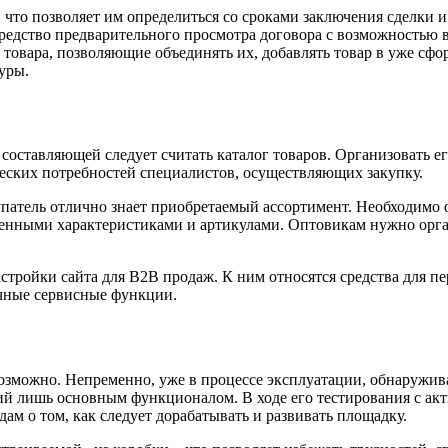
что позволяет им определиться со сроками заключения сделки и
едство предварительного просмотра договора с возможностью вн
овара, позволяющие объединять их, добавлять товар в уже сфор
уры.
 составляющей следует считать каталог товаров. Организовать е
еских потребностей специалистов, осуществляющих закупку.
патель отлично знает приобретаемый ассортимент. Необходимо о
твенными характеристиками и артикулами. Оптовикам нужно орга
стройки сайта для B2B продаж. К ним относятся средства для п
ичные сервисные функции.
возможно. Непременно, уже в процессе эксплуатации, обнаружив
ий лишь основным функционалом. В ходе его тестирования с ак
ам о том, как следует дорабатывать и развивать площадку.