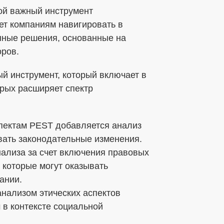
ой важный инструмент
ет компаниям навигировать в
бработки ПДн
нные решения, основанные на
ных данных в соответствии с установленной
оров.
й инструмент, который включает в
орых расширяет спектр
спектам PEST добавляется анализ
ывать законодательные изменения.
ализа за счет включения правовых
в, которые могут оказывать
ании.
нализом этических аспектов
м в контексте социальной