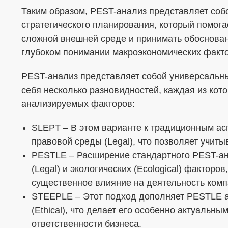
Таким образом, PEST-анализ представляет соб
стратегического планирования, который помога
Я согласен с
Политикой в отношении о
сложной внешней среде и принимать обоснова
Даю
Согласие на обработку персональ
глубоком понимании макроэкономических факт
формой
PEST-анализ представляет собой универсальны
себя несколько разновидностей, каждая из кот
анализируемых факторов:
SLEPT – В этом варианте к традиционным а
правовой среды (Legal), что позволяет учит
PESTLE – Расширение стандартного PEST-ан
(Legal) и экологических (Ecological) факторо
существенное влияние на деятельность комп
STEEPLE – Этот подход дополняет PESTLE а
(Ethical), что делает его особенно актуальны
ответственности бизнеса.