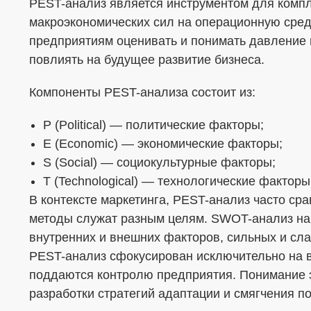
PEST-анализ является инструментом для компл
макроэкономических сил на операционную сред
предприятиям оценивать и понимать давление 
повлиять на будущее развитие бизнеса.
Меня интересует...
Компоненты PEST-анализа состоит из:
P (Political) — политические факторы;
E (Economic) — экономические факторы;
S (Social) — социокультурные факторы;
T (Technological) — технологические факторы
В контексте маркетинга, PEST-анализ часто ср
методы служат разным целям. SWOT-анализ н
внутренних и внешних факторов, сильных и сла
PEST-анализ сфокусирован исключительно на в
поддаются контролю предприятия. Понимание э
разработки стратегий адаптации и смягчения п
ОТПРАВИТЬ