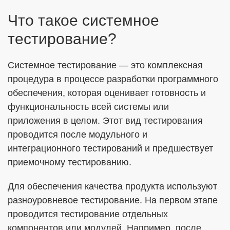
Что такое системное
тестирование?
ОТПРАВИТЬ
Системное тестирование — это комплексная
Я согласен с
Политикой в отношении обработки ПДн
процедура в процессе разработки программного
Даю
Согласие на обработку персональных данных в
обеспечения, которая оценивает готовность и
соответствии с установленной формой
функциональность всей системы или
приложения в целом. Этот вид тестирования
проводится после модульного и
интеграционного тестирований и предшествует
приемочному тестированию.
Для обеспечения качества продукта используют
разноуровневое тестирование. На первом этапе
проводится тестирование отдельных
компонентов или модулей. Например, после