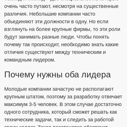
очень часто путают, несмотря на существенные
различия. Небольшие компании часто
ОТПРАВИТЬ
объединяют эти должности в одну. Но если
взглянуть на более крупные фирмы, то эти роли
будут занимать разные люди. Чтобы понять
Я согласен с
Политикой в отношении обработки ПДн
почему так происходит, необходимо знать какие
Даю
Согласие на обработку персональных данных в
отличия существуют между техническим и
соответствии с установленной формой
командным лидером.
Почему нужны оба лидера
Молодые компании зачастую не располагают
крупным штатом, поэтому за разработку отвечает
максимум 3-5 человек. В этом случае достаточно
одного сотрудника, который сможет решать как
технические задачи, так и следить за работой