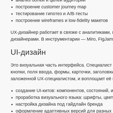
анализ болей и целей аудитории
построение customer journey map
тестирование гипотез и A/B-тесты
построение wireframes и low-fidelity макетов
UX-дизайнер работает в связке с аналитиками,
дизайнерами. В инструментарии — Miro, FigJam, 
UI-дизайн
Это визуальная часть интерфейса. Специалист 
кнопки, поля ввода, формы, карточки, заголовки
заложенной UX-специалистом, и воплощает её 
создание UI-китов: компонентов, состояний, 
проработка визуального языка: шрифты, цвет
настройка дизайна под гайдлайн бренда
оформление адаптивных версий для разных 