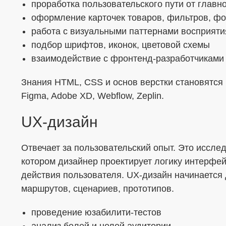
проработка пользовательского пути от главн
Я согласен с
Политикой в отношении о
оформление карточек товаров, фильтров, фо
работа с визуальными паттернами восприяти
Даю
Согласие на обработку персональ
подбор шрифтов, иконок, цветовой схемы
формой
взаимодействие с фронтенд-разработчиками
Знания HTML, CSS и основ верстки становятс
Figma, Adobe XD, Webflow, Zeplin.
UX-дизайн
Отвечает за пользовательский опыт. Это иссле
котором дизайнер проектирует логику интерфей
действия пользователя. UX-дизайн начинается
маршрутов, сценариев, прототипов.
проведение юзабилити-тестов