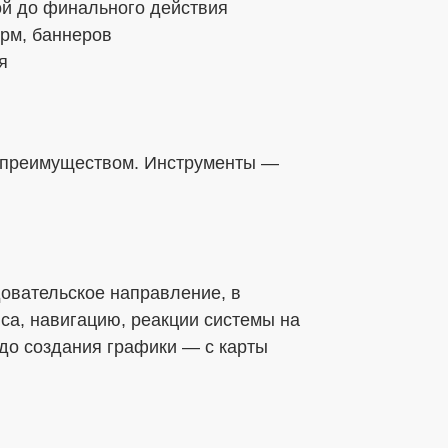
ой до финального действия
бработки ПДн
рм, баннеров
я
ных данных в соответствии с установленной
я преимуществом. Инструменты —
довательское направление, в
са, навигацию, реакции системы на
 до создания графики — с карты