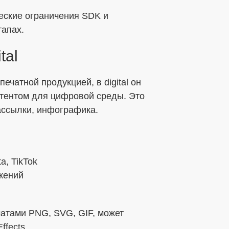
еские ограничения SDK и
тапах.
tal
ечатной продукцией, в digital он
тентом для цифровой среды. Это
рассылки, инфографика.
a, TikTok
жений
матами PNG, SVG, GIF, может
ffects.