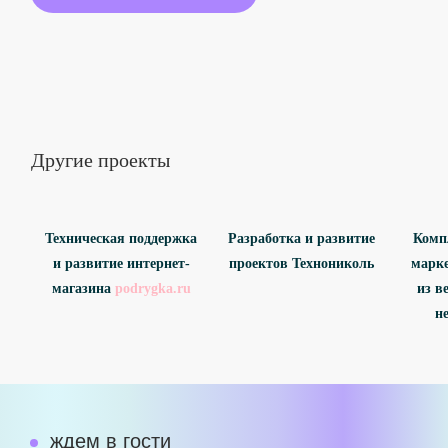
Другие проекты
Техническая поддержка
Разработка и развитие
Компл
и развитие интернет-
проектов Технониколь
марке
магазина
podrygka.ru
из в
н
ждем в гости