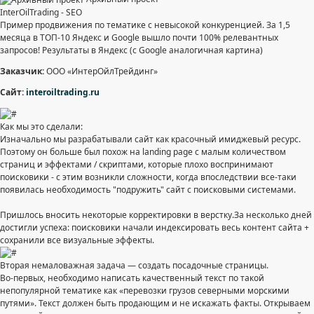
InterOilTrading - SEO
Пример продвижения по тематике с невысокой конкуренцией. За 1,5
месяца в ТОП-10 Яндекс и Google вышло почти 100% релевантных
запросов! Результаты в Яндекс (с Google аналогичная картина)
Заказчик:
ООО «ИнтерОйлТрейдинг»
Сайт:
interoiltrading.ru
Как мы это сделали:
Изначально мы разрабатывали сайт как красочный имиджевый ресурс.
Поэтому он больше был похож на landing page с малым количеством
Меня интересует...
страниц и эффектами / скриптами, которые плохо воспринимают
поисковики - с этим возникли сложности, когда впоследствии все-таки
появилась необходимость "подружить" сайт с поисковыми системами.
Пришлось вносить некоторые корректировки в верстку.За несколько дней
достигли успеха: поисковики начали индексировать весь контент сайта +
сохранили все визуальные эффекты.
Вторая немаловажная задача — создать посадочные страницы.
Во-первых, необходимо написать качественный текст по такой
непопулярной тематике как «перевозки грузов северными морскими
путями». Текст должен быть продающим и не искажать факты. Открываем